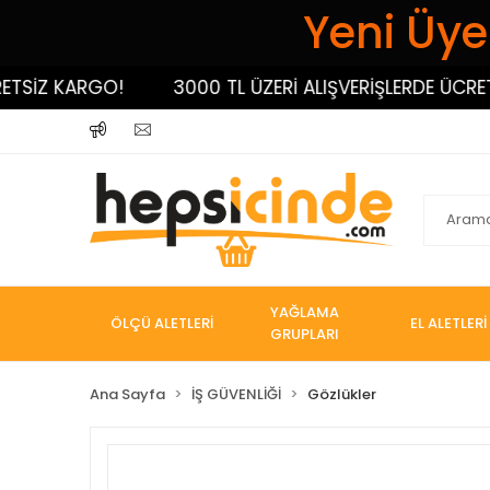
Yeni Üyel
İZ KARGO!
3000 TL ÜZERİ ALIŞVERİŞLERDE ÜCRETSİ
YAĞLAMA
ÖLÇÜ ALETLERİ
EL ALETLERİ
GRUPLARI
Ana Sayfa
İŞ GÜVENLİĞİ
Gözlükler