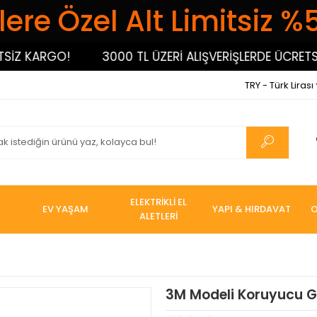
ere Özel Alt Limitsiz %
Z KARGO!
3000 TL ÜZERİ ALIŞVERİŞLERDE ÜCRETSİZ 
TRY - Türk Lirası
ELEKTRİKLİ EL
EV YAŞAM
YAPI & HIRDAVAT
O
ALETLERİ
3M Modeli Koruyucu G