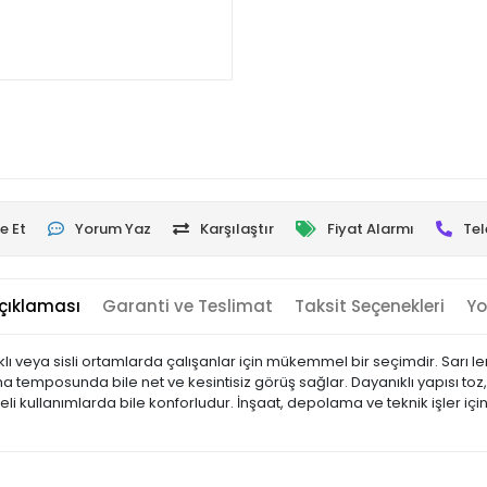
e Et
Yorum Yaz
Karşılaştır
Fiyat Alarmı
Tel
çıklaması
Garanti ve Teslimat
Taksit Seçenekleri
Yo
ı veya sisli ortamlarda çalışanlar için mükemmel bir seçimdir. Sarı lensi
emposunda bile net ve kesintisiz görüş sağlar. Dayanıklı yapısı toz, s
i kullanımlarda bile konforludur. İnşaat, depolama ve teknik işler için