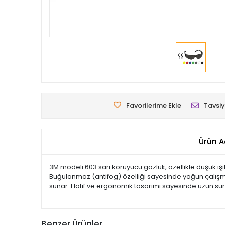
Favorilerime Ekle
Tavsiy
Ürün A
3M modeli 603 sarı koruyucu gözlük, özellikle düşük ışıkl
Buğulanmaz (antifog) özelliği sayesinde yoğun çalışma t
sunar. Hafif ve ergonomik tasarımı sayesinde uzun sürel
Benzer Ürünler