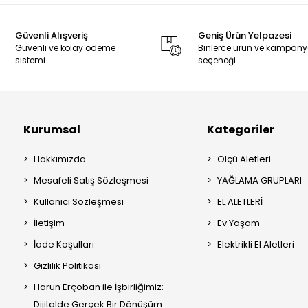
Güvenli Alışveriş
Geniş Ürün Yelpazesi
Güvenli ve kolay ödeme
Binlerce ürün ve kampan
sistemi
seçeneği
Kurumsal
Kategoriler
Hakkımızda
Ölçü Aletleri
Mesafeli Satış Sözleşmesi
YAĞLAMA GRUPLARI
Kullanıcı Sözleşmesi
EL ALETLERİ
İletişim
Ev Yaşam
İade Koşulları
Elektrikli El Aletleri
Gizlilik Politikası
Harun Erçoban ile İşbirliğimiz:
Dijitalde Gerçek Bir Dönüşüm