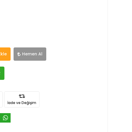
Ekle
Hemen Al
R
İade ve Değişim