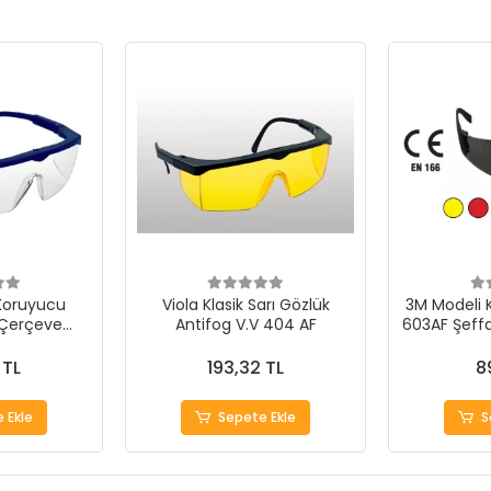
 Koruyucu
Viola Klasik Sarı Gözlük
3M Modeli 
 Çerçeve
Antifog V.V 404 AF
603AF Şeff
nmaz)
 TL
193,32 TL
8
 Ekle
Sepete Ekle
S