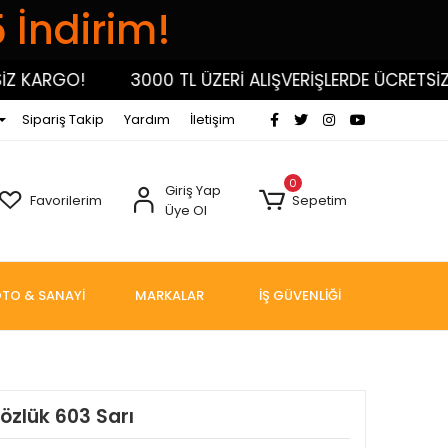
5 İndirim!
KARGO!
3000 TL ÜZERİ ALIŞVERİŞLERDE ÜCRETSİZ K
Sipariş Takip
Yardım
İletişim
0
Giriş Yap
Favorilerim
Sepetim
Üye Ol
TO & SANAYİ
MARKALAR
İŞ GÜVENLİĞİ
özlük 603 Sarı