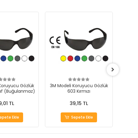
Koruyucu Gözlük
3M Modeli Koruyucu Gözlük
3M Mod
af (Buğulanmaz)
603 Kırmızı
603
9,01 TL
39,15 TL
epete Ekle
Sepete Ekle