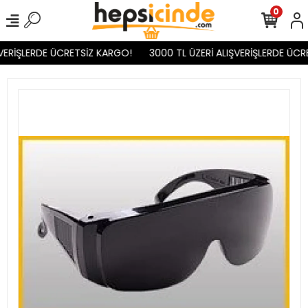
0
VERİŞLERDE ÜCRETSİZ KARGO!
3000 TL ÜZERİ ALIŞVERİŞLERDE ÜCR