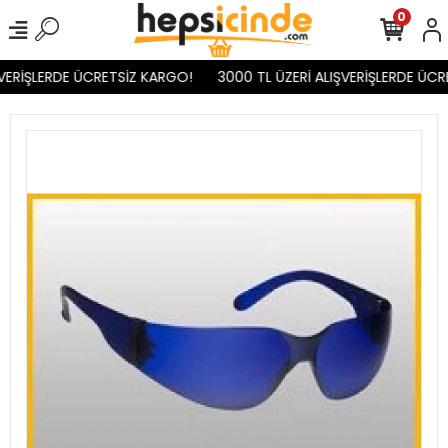
0
VERİŞLERDE ÜCRETSİZ KARGO!
3000 TL ÜZERİ ALIŞVERİŞLERDE ÜCR