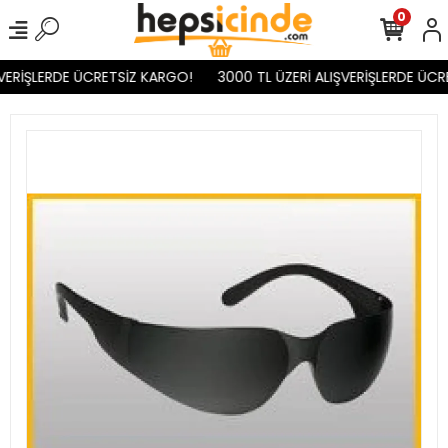
0
VERİŞLERDE ÜCRETSİZ KARGO!
3000 TL ÜZERİ ALIŞVERİŞLERDE ÜCR