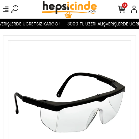
0
VERİŞLERDE ÜCRETSİZ KARGO!
3000 TL ÜZERİ ALIŞVERİŞLERDE ÜCR