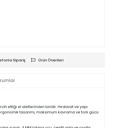
efonla Sipariş
Ürün Önerileri
rumlar
h ettiği el aletlerinden biridir. Hırdavat ve yapı
 tipi ergonomik tasarımı, maksimum kavrama ve tork gücü
rmans sunar. 4 MM lokma ucu, çeşitli vida ve cıvata