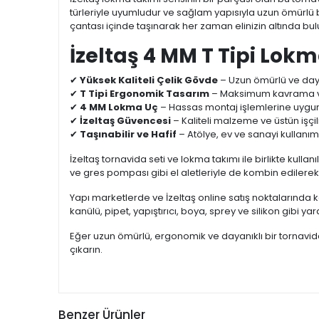
türleriyle uyumludur ve sağlam yapısıyla uzun ömürlü b
çantası içinde taşınarak her zaman elinizin altında bul
İzeltaş 4 MM T Tipi Lokm
✔
Yüksek Kaliteli Çelik Gövde
– Uzun ömürlü ve daya
✔
T Tipi Ergonomik Tasarım
– Maksimum kavrama ve
✔
4 MM Lokma Uç
– Hassas montaj işlemlerine uygu
✔
İzeltaş Güvencesi
– Kaliteli malzeme ve üstün işçili
✔
Taşınabilir ve Hafif
– Atölye, ev ve sanayi kullanımı
İzeltaş tornavida seti ve lokma takımı ile birlikte kull
ve gres pompası gibi el aletleriyle de kombin edilere
Yapı marketlerde ve İzeltaş online satış noktalarında k
kanülü, pipet, yapıştırıcı, boya, sprey ve silikon gibi ya
Eğer uzun ömürlü, ergonomik ve dayanıklı bir tornavid
çıkarın.
Benzer Ürünler