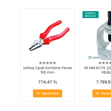
KARGO
BEDAVA
İzeltaş Opak Kombine Pense
45 MM ROTİL ÇE
160 mm
VİDAL
774,47 TL
7.789,5
Sepete Ekle
Sepete