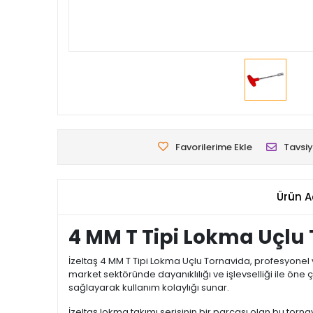
Favorilerime Ekle
Tavsiy
Ürün A
4 MM T Tipi Lokma Uçlu
İzeltaş 4 MM T Tipi Lokma Uçlu Tornavida, profesyonel ve
market sektöründe dayanıklılığı ve işlevselliği ile ön
sağlayarak kullanım kolaylığı sunar.
İzeltaş lokma takımı serisinin bir parçası olan bu torn