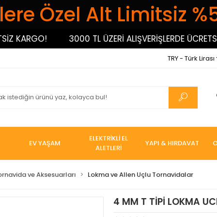
ere Özel Alt Limitsiz %
 KARGO!
3000 TL ÜZERİ ALIŞVERİŞLERDE ÜCRETSİZ K
TRY - Türk Lirası
ELEKTRİKLİ EL
EV YAŞAM
YAPI & HIRDAVAT
O
ALETLERİ
ornavida ve Aksesuarları
Lokma ve Allen Uçlu Tornavidalar
4 MM T TİPİ LOKMA U