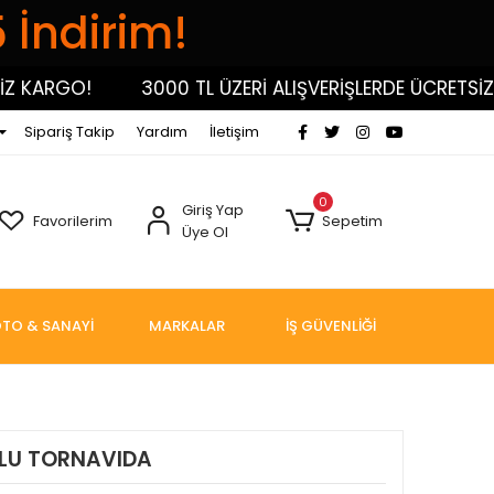
5 İndirim!
ARGO!
3000 TL ÜZERİ ALIŞVERİŞLERDE ÜCRETSİZ KA
Sipariş Takip
Yardım
İletişim
0
Giriş Yap
Favorilerim
Sepetim
Üye Ol
TO & SANAYİ
MARKALAR
İŞ GÜVENLİĞİ
CLU TORNAVIDA