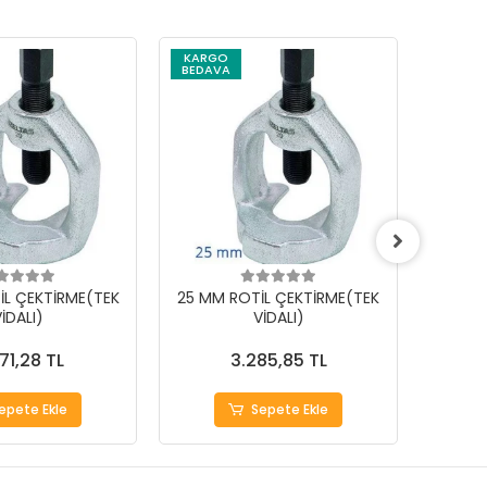
KARGO
BEDAVA
İL ÇEKTİRME(TEK
25 MM ROTİL ÇEKTİRME(TEK
18 MM
İDALI)
VİDALI)
71,28 TL
3.285,85 TL
epete Ekle
Sepete Ekle