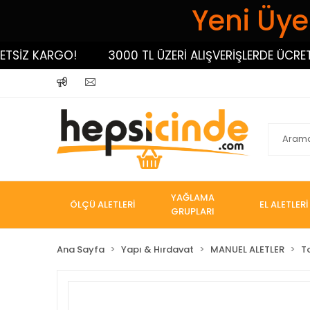
Yeni Üyel
İZ KARGO!
3000 TL ÜZERİ ALIŞVERİŞLERDE ÜCRETSİZ
YAĞLAMA
ÖLÇÜ ALETLERİ
EL ALETLERİ
GRUPLARI
Ana Sayfa
Yapı & Hırdavat
MANUEL ALETLER
T