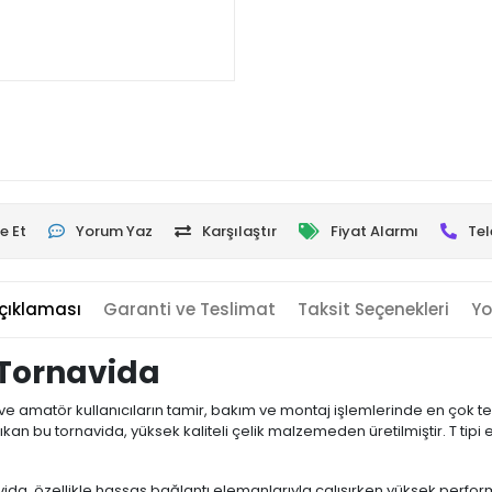
e Et
Yorum Yaz
Karşılaştır
Fiyat Alarmı
Tel
çıklaması
Garanti ve Teslimat
Taksit Seçenekleri
Yo
 Tornavida
 amatör kullanıcıların tamir, bakım ve montaj işlemlerinde en çok terci
e çıkan bu tornavida, yüksek kaliteli çelik malzemeden üretilmiştir. T
avida, özellikle hassas bağlantı elemanlarıyla çalışırken yüksek perfo