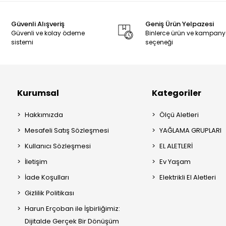
Güvenli Alışveriş
Geniş Ürün Yelpazesi
Güvenli ve kolay ödeme
Binlerce ürün ve kampan
sistemi
seçeneği
Kurumsal
Kategoriler
Hakkımızda
Ölçü Aletleri
Mesafeli Satış Sözleşmesi
YAĞLAMA GRUPLARI
Kullanıcı Sözleşmesi
EL ALETLERİ
İletişim
Ev Yaşam
İade Koşulları
Elektrikli El Aletleri
Gizlilik Politikası
Harun Erçoban ile İşbirliğimiz:
Dijitalde Gerçek Bir Dönüşüm