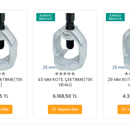
KARGO
KARGO
BEDAVA
BEDAVA
KTİRME(TEK
40 MM ROTİL ÇEKTİRME(TEK
29 MM ROT
I)
VİDALI)
V
5 TL
6.168,50 TL
4.3
 Ekle
Sepete Ekle
S