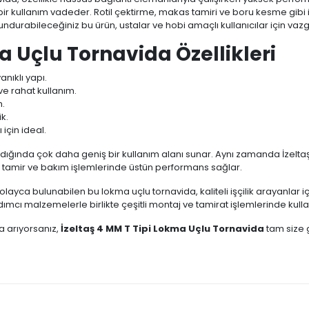
ir kullanım vadeder. Rotil çektirme, makas tamiri ve boru kesme gibi iş
undurabileceğiniz bu ürün, ustalar ve hobi amaçlı kullanıcılar için vaz
a Uçlu Tornavida Özellikleri
nıklı yapı.
 rahat kullanım.
n.
k.
 için ideal.
anıldığında çok daha geniş bir kullanım alanı sunar. Aynı zamanda İzelt
k tamir ve bakım işlemlerinde üstün performans sağlar.
olayca bulunabilen bu lokma uçlu tornavida, kaliteli işçilik arayanlar 
rdımcı malzemelerle birlikte çeşitli montaj ve tamirat işlemlerinde kullan
a arıyorsanız,
İzeltaş 4 MM T Tipi Lokma Uçlu Tornavida
tam size 