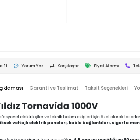
e Et
Yorum Yaz
Karşılaştır
Fiyat Alarmı
Tel
çıklaması
Garanti ve Teslimat
Taksit Seçenekleri
Yo
 Yıldız Tornavida 1000V
rofesyonel elektrikçiler ve teknik bakım ekipleri için özel olarak tasarla
üksek voltajlı elektrik panoları, kablo bağlantıları, sigorta mon
arına karşı maksimum koruma sağlar.
4,5 mm uç genişliği ve 80 mm