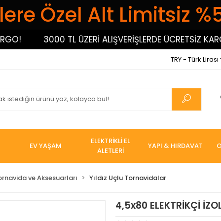
ere Özel Alt Limitsiz %
O!
3000 TL ÜZERİ ALIŞVERİŞLERDE ÜCRETSİZ KARGO!
TRY - Türk Lirası
ELEKTRİKLİ EL
EV YAŞAM
YAPI & HIRDAVAT
O
ALETLERİ
ornavida ve Aksesuarları
Yıldız Uçlu Tornavidalar
4,5x80 ELEKTRİKÇİ İZO