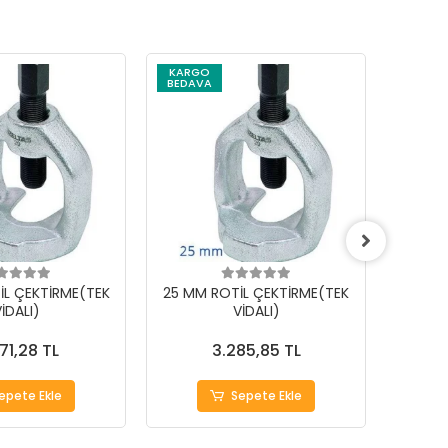
KARGO
BEDAVA
İL ÇEKTİRME(TEK
25 MM ROTİL ÇEKTİRME(TEK
18 MM
İDALI)
VİDALI)
71,28 TL
3.285,85 TL
epete Ekle
Sepete Ekle