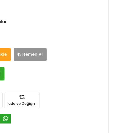
alar
Ekle
Hemen Al
R
İade ve Değişim