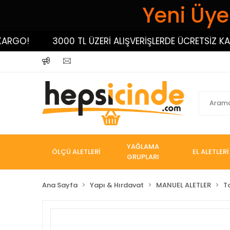
Yeni Üyel
RGO!
3000 TL ÜZERİ ALIŞVERİŞLERDE ÜCRETSİZ KARG
YAĞLAMA
ÖLÇÜ ALETLERİ
EL ALETLERİ
GRUPLARI
Ana Sayfa
Yapı & Hırdavat
MANUEL ALETLER
T