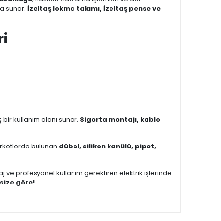
ma sunar.
İzeltaş lokma takımı, İzeltaş pense ve
ri
iş bir kullanım alanı sunar.
Sigorta montajı, kablo
arketlerde bulunan
dübel, silikon kanülü, pipet,
aj ve profesyonel kullanım gerektiren elektrik işlerinde
size göre!