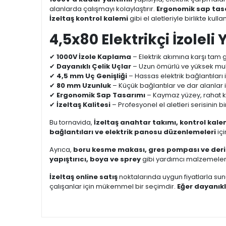
alanlarda çalışmayı kolaylaştırır.
Ergonomik sap tas
İzeltaş kontrol kalemi
gibi el aletleriyle birlikte kullan
4,5x80 Elektrikçi İzoleli
✔
1000V İzole Kaplama
– Elektrik akımına karşı tam 
✔
Dayanıklı Çelik Uçlar
– Uzun ömürlü ve yüksek m
✔
4,5 mm Uç Genişliği
– Hassas elektrik bağlantıları i
✔
80 mm Uzunluk
– Küçük bağlantılar ve dar alanla
✔
Ergonomik Sap Tasarımı
– Kaymaz yüzey, rahat k
✔
İzeltaş Kalitesi
– Profesyonel el aletleri serisinin bi
Bu tornavida,
İzeltaş anahtar takımı, kontrol kale
bağlantıları ve elektrik panosu düzenlemeleri
iç
Ayrıca,
boru kesme makası, gres pompası ve deri
yapıştırıcı, boya ve sprey
gibi yardımcı malzemelerle
İzeltaş online satış
noktalarında uygun fiyatlarla su
çalışanlar için mükemmel bir seçimdir.
Eğer dayanıkl