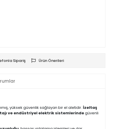
efonla Sipariş
Ürün Önerileri
rumlar
nmış, yüksek güvenlik sağlayan bir el aletidir.
İzeltaş
tajı ve endüstriyel elektrik sistemlerinde
güvenli
 uzunluğu
, hassas vidalama işlemleri ve dar