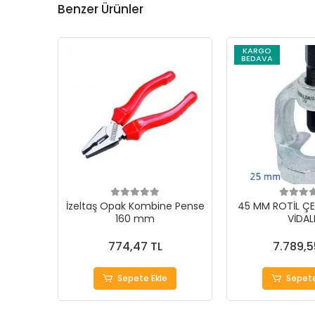
Benzer Ürünler
KARGO
BEDAVA
İzeltaş Opak Kombine Pense
45 MM ROTİL ÇE
160 mm
VİDAL
774,47 TL
7.789,5
Sepete Ekle
Sepete