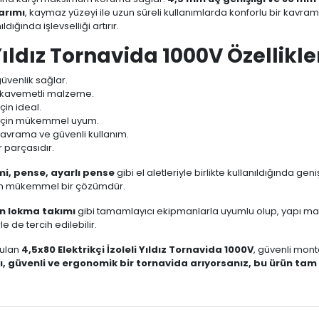
arımı
, kaymaz yüzeyi ile uzun süreli kullanımlarda konforlu bir kavra
ıldığında işlevselliği artırır.
 Yıldız Tornavida 1000V Özellikle
güvenlik sağlar.
ukavemetli malzeme.
çin ideal.
r için mükemmel uyum.
avrama ve güvenli kullanım.
r parçasıdır.
mi, pense, ayarlı pense
gibi el aletleriyle birlikte kullanıldığında gen
in mükemmel bir çözümdür.
n lokma takımı
gibi tamamlayıcı ekipmanlarla uyumlu olup, yapı m
 de tercih edilebilir.
nulan
4,5x80 Elektrikçi İzoleli Yıldız Tornavida 1000V
, güvenli mont
ı, güvenli ve ergonomik bir tornavida arıyorsanız, bu ürün tam 