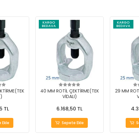
KARGO
KARGO
BEDAVA
BEDAVA
KTİRME(TEK
40 MM ROTİL ÇEKTİRME(TEK
29 MM ROT
I)
VİDALI)
V
5 TL
6.168,50 TL
4.3
 Ekle
Sepete Ekle
S