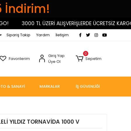
5 İndirim!
3000 TL ÜZERİ ALIŞVERİŞLERDE ÜCRETSİZ KARGO!
Sipariş Takip
Yardım
İletişim
0
Giriş Yap
Favorilerim
Sepetim
Üye Ol
TO & SANAYİ
MARKALAR
İŞ GÜVENLİĞİ
LELİ YILDIZ TORNAVİDA 1000 V