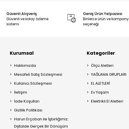
Güvenli Alışveriş
Geniş Ürün Yelpazesi
Güvenli ve kolay ödeme
Binlerce ürün ve kampan
sistemi
seçeneği
Kurumsal
Kategoriler
Hakkımızda
Ölçü Aletleri
Mesafeli Satış Sözleşmesi
YAĞLAMA GRUPLARI
Kullanıcı Sözleşmesi
EL ALETLERİ
İletişim
Ev Yaşam
İade Koşulları
Elektrikli El Aletleri
Gizlilik Politikası
Harun Erçoban ile İşbirliğimiz:
Dijitalde Gerçek Bir Dönüşüm