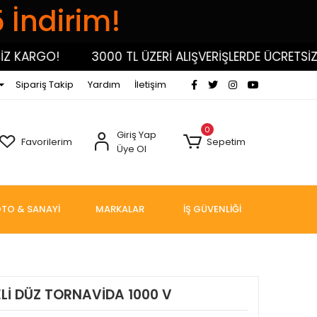
5 İndirim!
KARGO!
3000 TL ÜZERİ ALIŞVERİŞLERDE ÜCRETSİZ KA
Sipariş Takip
Yardım
İletişim
0
Giriş Yap
Favorilerim
Sepetim
Üye Ol
TO & SANAYİ
MARKALAR
İŞ GÜVENLİĞİ
ELİ DÜZ TORNAVİDA 1000 V