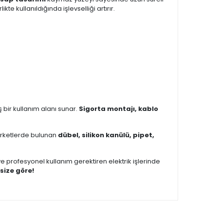
rlikte kullanıldığında işlevselliği artırır.
iş bir kullanım alanı sunar.
Sigorta montajı, kablo
arketlerde bulunan
dübel, silikon kanülü, pipet,
ve profesyonel kullanım gerektiren elektrik işlerinde
size göre!