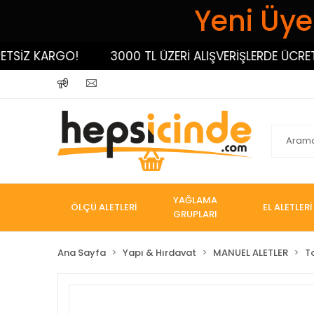
Yeni Üyel
İZ KARGO!
3000 TL ÜZERİ ALIŞVERİŞLERDE ÜCRETSİZ
YAĞLAMA
ÖLÇÜ ALETLERİ
EL ALETLERİ
GRUPLARI
Ana Sayfa
Yapı & Hırdavat
MANUEL ALETLER
T