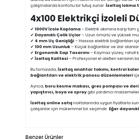
çalışmalarda konforlu bir tutuş sunar.
İzeltaş lokma t
4x100 Elektrikçi İzoleli 
✔
1000V İzole Kaplama
– Elektrik akımına karşı tam 
✔
Dayanıklı Çelik Uçlar
– Uzun ömürlü ve yüksek m
✔
4 mm Uç Genişliği
– Hassas elektrik bağlantıları içi
✔
100 mm Uzunluk
– Küçük bağlantılar ve dar alanl
✔
Ergonomik Sap Tasarımı
– Kaymaz yüzey, rahat k
✔
İzeltaş Kalitesi
– Profesyonel el aletleri serisinin bi
Bu tornavida,
İzeltaş anahtar takımı, kontrol kale
bağlantıları ve elektrik panosu düzenlemeleri
iç
Ayrıca,
boru kesme makası, gres pompası ve deri
yapıştırıcı, boya ve sprey
gibi yardımcı malzemelerle
İzeltaş online satış
noktalarında uygun fiyatlarla su
çalışanlar için mükemmel bir seçimdir.
Eğer dayanıkl
Benzer Ürünler