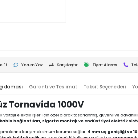
e Et
Yorum Yaz
Karşılaştır
Fiyat Alarmı
Tel
çıklaması
Garanti ve Teslimat
Taksit Seçenekleri
Yo
 Düz Tornavida 1000V
k voltajlı elektrik işleri için özel olarak tasarlanmış, güvenli ve dayanıklı 
 kablo bağlantıları, sigorta montajı ve endüstriyel elektrik si
çarpmalarına karşı maksimum koruma sağlar.
4 mm uç genişliği ve 
üksek kaliteli çelik uç
, uzun ömürlü kullanım sağlarken,
ergonomik 