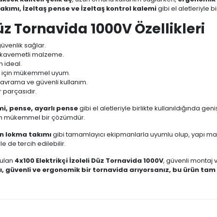
akımı, İzeltaş pense ve İzeltaş kontrol kalemi
gibi el aletleriyle bi
Düz Tornavida 1000V Özellikleri
güvenlik sağlar.
ukavemetli malzeme.
n ideal.
ar için mükemmel uyum.
avrama ve güvenli kullanım.
r parçasıdır.
mi, pense, ayarlı pense
gibi el aletleriyle birlikte kullanıldığında gen
in mükemmel bir çözümdür.
n lokma takımı
gibi tamamlayıcı ekipmanlarla uyumlu olup, yapı m
 de tercih edilebilir.
nulan
4x100 Elektrikçi İzoleli Düz Tornavida 1000V
, güvenli montaj 
ı, güvenli ve ergonomik bir tornavida arıyorsanız, bu ürün tam 