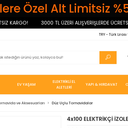
ere Özel Alt Limitsiz %
 KARGO!
3000 TL ÜZERİ ALIŞVERİŞLERDE ÜCRETSİZ 
TRY - Türk Lirası
ELEKTRİKLİ EL
EV YAŞAM
YAPI & HIRDAVAT
O
ALETLERİ
ornavida ve Aksesuarları
Düz Uçlu Tornavidalar
4x100 ELEKTRİKÇİ İZOL