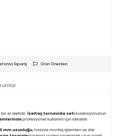
efonla Sipariş
Ürün Önerileri
rumlar
bir el aletidir.
İzeltaş tornavida seti
koleksiyonunun
stemlerinde
profesyonel kullanım için idealdir.
100 mm uzunluğu
, hassas montaj işlemleri ve dar
sap tasarımı
kaymaz yüzeyi sayesinde uzun süreli