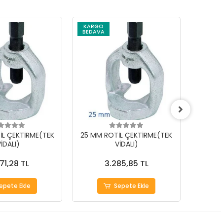
KARGO
BEDAVA
İL ÇEKTİRME(TEK
25 MM ROTİL ÇEKTİRME(TEK
18 MM
İDALI)
VİDALI)
71,28 TL
3.285,85 TL
epete Ekle
Sepete Ekle