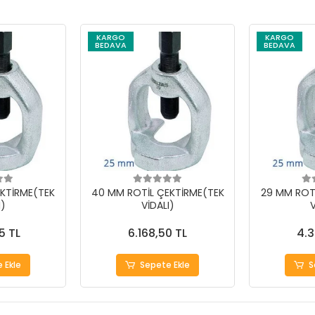
KARGO
KARGO
BEDAVA
BEDAVA
KTİRME(TEK
40 MM ROTİL ÇEKTİRME(TEK
29 MM ROT
I)
VİDALI)
V
5 TL
6.168,50 TL
4.3
 Ekle
Sepete Ekle
S