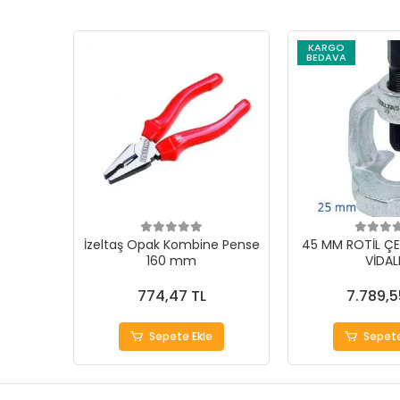
KARGO
BEDAVA
İzeltaş Opak Kombine Pense
45 MM ROTİL ÇE
160 mm
VİDAL
774,47 TL
7.789,5
Sepete Ekle
Sepete