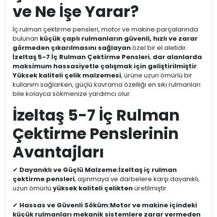
ve Ne İşe Yarar?
İç rulman çektirme pensleri, motor ve makine parçalarında
bulunan
küçük çaplı rulmanların güvenli, hızlı ve zarar
görmeden çıkarılmasını sağlayan
özel bir el aletidir.
İzeltaş 5-7 İç Rulman Çektirme Pensleri
,
dar alanlarda
maksimum hassasiyetle çalışmak için geliştirilmiştir
.
Yüksek kaliteli çelik malzemesi
, ürüne uzun ömürlü bir
kullanım sağlarken, güçlü kavrama özelliği en sıkı rulmanları
bile kolayca sökmenize yardımcı olur.
İzeltaş 5-7 İç Rulman
Çektirme Penslerinin
Avantajları
✔
Dayanıklı ve Güçlü Malzeme:
İzeltaş iç rulman
çektirme pensleri
, aşınmaya ve darbelere karşı dayanıklı,
uzun ömürlü
yüksek kaliteli çelikten
üretilmiştir.
✔
Hassas ve Güvenli Söküm:
Motor ve makine içindeki
küçük rulmanları mekanik sistemlere zarar vermeden