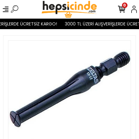
0
ERİŞLERDE ÜCRETSİZ KARGO!
3000 TL ÜZERİ ALIŞVERİŞLERDE ÜCRET