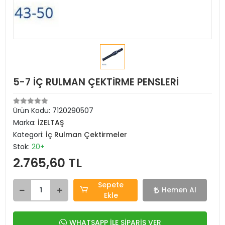
5-7 İÇ RULMAN ÇEKTİRME PENSLERİ
Ürün Kodu:
7120290507
Marka:
İZELTAŞ
Kategori:
İç Rulman Çektirmeler
Stok:
20+
2.765,60 TL
Sepete
Hemen Al
Ekle
WHATSAPP İLE SİPARİŞ VER