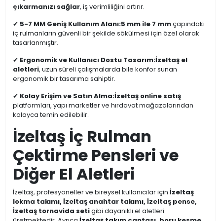
çıkarmanızı sağlar
, iş verimliliğini artırır.
✔
5-7 MM Geniş Kullanım Alanı:
5 mm ile 7 mm
çapındaki
iç rulmanların güvenli bir şekilde sökülmesi için özel olarak
tasarlanmıştır.
✔
Ergonomik ve Kullanıcı Dostu Tasarım:
İzeltaş el
aletleri
, uzun süreli çalışmalarda bile konfor sunan
ergonomik bir tasarıma sahiptir.
✔
Kolay Erişim ve Satın Alma:
İzeltaş online satış
platformları, yapı marketler ve hırdavat mağazalarından
kolayca temin edilebilir.
İzeltaş İç Rulman
Çektirme Pensleri ve
Diğer El Aletleri
İzeltaş, profesyoneller ve bireysel kullanıcılar için
İzeltaş
lokma takımı, İzeltaş anahtar takımı, İzeltaş pense,
İzeltaş tornavida seti
gibi dayanıklı el aletleri
üretmektedir. Ayrıca
İzeltaş takım çantası, boru kesme