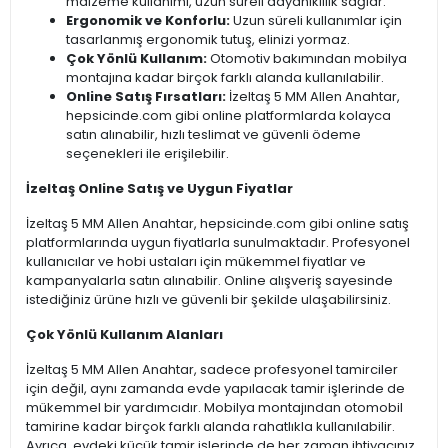
malzeme kullanımı, uzun süreli dayanıklılık sağlar.
Ergonomik ve Konforlu:
Uzun süreli kullanımlar için
tasarlanmış ergonomik tutuş, elinizi yormaz.
Çok Yönlü Kullanım:
Otomotiv bakımından mobilya
montajına kadar birçok farklı alanda kullanılabilir.
Online Satış Fırsatları:
İzeltaş 5 MM Allen Anahtar,
hepsicinde.com gibi online platformlarda kolayca
satın alınabilir, hızlı teslimat ve güvenli ödeme
seçenekleri ile erişilebilir.
İzeltaş Online Satış ve Uygun Fiyatlar
İzeltaş 5 MM Allen Anahtar, hepsicinde.com gibi online satış
platformlarında uygun fiyatlarla sunulmaktadır. Profesyonel
kullanıcılar ve hobi ustaları için mükemmel fiyatlar ve
kampanyalarla satın alınabilir. Online alışveriş sayesinde
istediğiniz ürüne hızlı ve güvenli bir şekilde ulaşabilirsiniz.
Çok Yönlü Kullanım Alanları
İzeltaş 5 MM Allen Anahtar, sadece profesyonel tamirciler
için değil, aynı zamanda evde yapılacak tamir işlerinde de
mükemmel bir yardımcıdır. Mobilya montajından otomobil
tamirine kadar birçok farklı alanda rahatlıkla kullanılabilir.
Ayrıca, evdeki küçük tamir işlerinde de her zaman ihtiyacınız