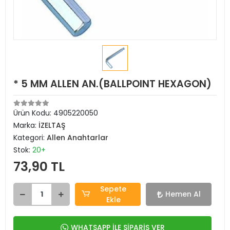
* 5 MM ALLEN AN.(BALLPOINT HEXAGON)
Ürün Kodu:
4905220050
Marka:
İZELTAŞ
Kategori:
Allen Anahtarlar
Stok:
20+
73,90 TL
Sepete
Hemen Al
Ekle
WHATSAPP İLE SİPARİŞ VER