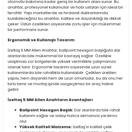
otomotiv bakımına kadar geniş bir kullanım alanı sunar. Bu
anahtar, profesyonel kullanıcılar ve hobi ustaları için ideal bir
tercihtir. Yapı marketlerde ve hırdavat dükkanlarında
bulabileceğiniz bu anahtar, kalitesi ve dayanıklılığı ile dikkat
çeker. Üstün özellikleri sayesinde zorlu işler için mükemmel
bir performans sunar.
Ergonomik ve Kullanışlı Tasarım
İzeltaş 5 MM Allen Anahtar, ballpoint hexagon başlığıyla dar
alanlarda bile mükemmel bir kavrayış sağlar. Özellikle
ulaşılması zor bölgelerde yüksek verimlilikle çalışmanıza
olanak tanır. Ergonomik tasarımı sayesinde uzun süreli
kullanımlarda bile rahatlıkla kullanılabilir. Çelikten üretilen
yapısı, hem dayanıklı hem de uzun ömürlüdür, bu da onu her
türlü tamir ve montaj işinde vazgeçilmez bir araç haline
getirir.
İzeltaş 5 MM Allen Anahtarın Avantajları
Ballpoint Hexagon Başlık:
Dar alanlarda bile rahat
kullanım sağlar ve vidayı hızlıca sıkmanıza yardımcı
olur.
Yüksek Kaliteli Malzeme:
İzeltaş'ın kaliteli çelik