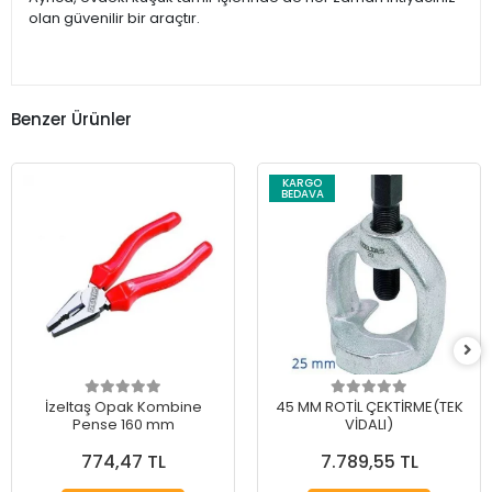
olan güvenilir bir araçtır.
Benzer Ürünler
KARGO
BEDAVA
İzeltaş Opak Kombine
45 MM ROTİL ÇEKTİRME(TEK
Pense 160 mm
VİDALI)
774,47 TL
7.789,55 TL