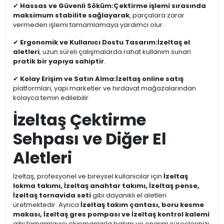
✔
Hassas ve Güvenli Söküm:
Çektirme işlemi sırasında
maksimum stabilite sağlayarak
, parçalara zarar
vermeden işlemi tamamlamaya yardımcı olur.
✔
Ergonomik ve Kullanıcı Dostu Tasarım:
İzeltaş el
aletleri
, uzun süreli çalışmalarda rahat kullanım sunan
pratik bir yapıya sahiptir
.
✔
Kolay Erişim ve Satın Alma:
İzeltaş online satış
platformları, yapı marketler ve hırdavat mağazalarından
kolayca temin edilebilir.
İzeltaş Çektirme
Sehpası ve Diğer El
Aletleri
İzeltaş, profesyonel ve bireysel kullanıcılar için
İzeltaş
lokma takımı, İzeltaş anahtar takımı, İzeltaş pense,
İzeltaş tornavida seti
gibi dayanıklı el aletleri
üretmektedir. Ayrıca
İzeltaş takım çantası, boru kesme
makası, İzeltaş gres pompası ve İzeltaş kontrol kalemi
gibi tamamlayıcı ekipmanlarla bakım ve onarım süreçlerinizi