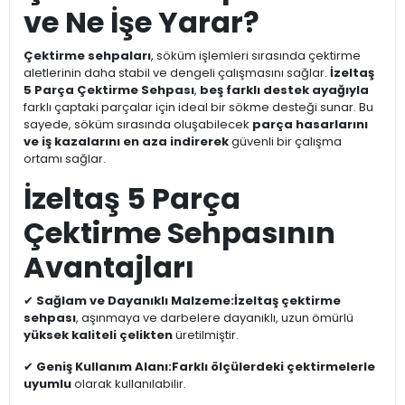
ve Ne İşe Yarar?
Çektirme sehpaları
, söküm işlemleri sırasında çektirme
aletlerinin daha stabil ve dengeli çalışmasını sağlar.
İzeltaş
5 Parça Çektirme Sehpası
,
beş farklı destek ayağıyla
farklı çaptaki parçalar için ideal bir sökme desteği sunar. Bu
sayede, söküm sırasında oluşabilecek
parça hasarlarını
ve iş kazalarını en aza indirerek
güvenli bir çalışma
ortamı sağlar.
İzeltaş 5 Parça
Çektirme Sehpasının
Avantajları
✔
Sağlam ve Dayanıklı Malzeme:
İzeltaş çektirme
sehpası
, aşınmaya ve darbelere dayanıklı, uzun ömürlü
yüksek kaliteli çelikten
üretilmiştir.
✔
Geniş Kullanım Alanı:
Farklı ölçülerdeki çektirmelerle
uyumlu
olarak kullanılabilir.