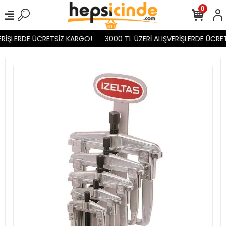
0
RİŞLERDE ÜCRETSİZ KARGO!
3000 TL ÜZERİ ALIŞVERİŞLERDE ÜCRET