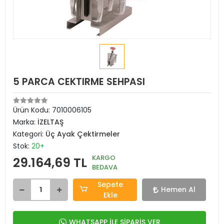
5 PARCA CEKTIRME SEHPASI
Ürün Kodu:
7010006105
Marka:
İZELTAŞ
Kategori:
Üç Ayak Çektirmeler
Stok:
20+
KARGO
29.164,69 TL
BEDAVA
Sepete
Hemen Al
Ekle
WHATSAPP İLE SİPARİŞ VER