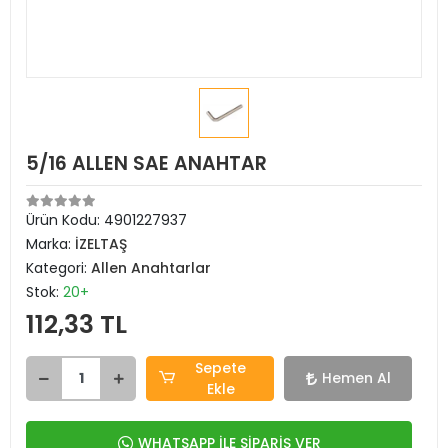
5/16 ALLEN SAE ANAHTAR
Ürün Kodu:
4901227937
Marka:
İZELTAŞ
Kategori:
Allen Anahtarlar
Stok:
20+
112,33 TL
Sepete
Hemen Al
Ekle
WHATSAPP İLE SİPARİŞ VER