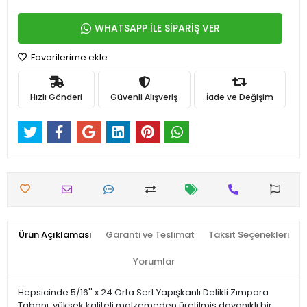
WHATSAPP İLE SİPARİŞ VER
Favorilerime ekle
Hızlı Gönderi
Güvenli Alışveriş
İade ve Değişim
Ürün Açıklaması
Garanti ve Teslimat
Taksit Seçenekleri
Yorumlar
Hepsicinde 5/16'' x 24 Orta Sert Yapışkanlı Delikli Zımpara
Tabanı, yüksek kaliteli malzemeden üretilmiş dayanıklı bir