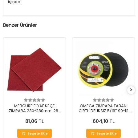
içinde!
Benzer Ürünler
MERCURE ELYAF KEÇE
OMEGA ZIMPARA TABANI
ZIMPARA 230*280mm. 280
CIRTLI DELİKSİZ 5/16'' 90*12
Kum
mm
81,06 TL
604,10 TL
Sepete Ekle
Sepete Ekle