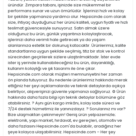
üründür. Zımpara tabanı, işinizde size mükemmel bir
performans sunar ve uzun ömürlüdür. İşlerinizi hızlı ve kolay
bir şekilde yapmanıza yardımcı olur. Hepsicinde.com olarak
size, ihtiyaç duyduğunuz her ürünü kaliteli, uygun fiyatlı ve hızlı
teslimat güvencesiyle sunuyoruz. Satın almak üzere
olduğunuz bu ürün, günlük yaşantınızı kolaylaştıracak,
işlerinizi daha verimli hale getirecek ya da yaşam
alanlarınıza estetik bir dokunuş katacaktır. Ürünlerimiz, kalite
standartlarına uygun şekilde seçilmiş, titiz bir stok ve kontrol
sürecinden geçirilerek sizlere ulaştırılmaktadır. İster evde
ister iş yerinde kullanabileceğiniz bu ürün, dayanıklılığı,
kullanım kolaylığı ve şık tasarımı ile öne çıkar.
Hepsicinde.com olarak müşteri memnuniyetini her zaman
ön planda tutuyoruz. Bu nedenle ürünlerimiz hakkında merak
ettiğiniz her şeyi açıklamalarda ve teknik detaylarda açıkça
belirtiyor, alışverişinizi güvenle yapmanızı sağlıyoruz. ⚙️ Ürün
hakkında daha fazla bilgi için teknik detaylar bölümüne göz
atabilirsiniz. ? Aynı gün kargo imkânı, kolay iade süreci ve
7/24 destek hizmetimiz ile yanınızdayız. ? Sorularınız mı var?
Bize ulaşmaktan çekinmeyin! Geniş ürün yelpazemizle;
elektronik, yapı market, hırdavat, ev gereçleri, otomotiv ve
daha fazlasını Hepsicinde.com'da bulabilir, aradığınız her
şeye kolayca ulaşabilirsiniz. Hepsicinde.com – Her şey