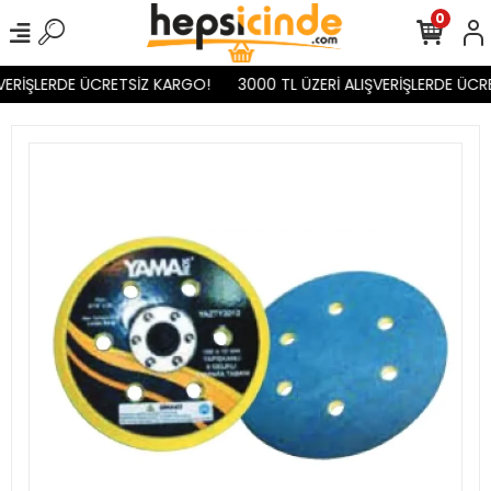
0
VERİŞLERDE ÜCRETSİZ KARGO!
3000 TL ÜZERİ ALIŞVERİŞLERDE ÜCR