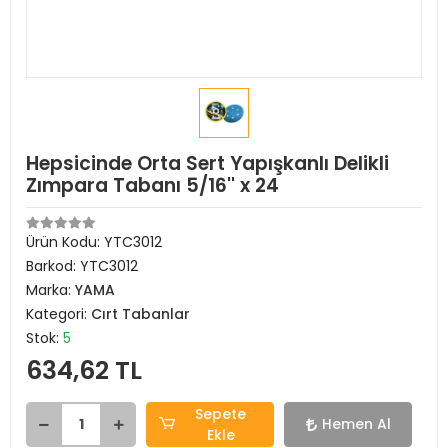
Hepsicinde Orta Sert Yapışkanlı Delikli
Zımpara Tabanı 5/16'' x 24
Ürün Kodu:
YTC3012
Barkod:
YTC3012
Marka:
YAMA
Kategori:
Cırt Tabanlar
Stok:
5
634,62 TL
Sepete
Hemen Al
Ekle