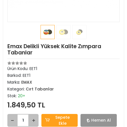
Emax Delikli Yüksek Kalite Zımpara
Tabanlar
Ürün Kodu:
EET1
Barkod:
EET1
Marka:
EMAX
Kategori:
Cırt Tabanlar
Stok:
20+
1.849,50 TL
Sepete
Hemen Al
Ekle