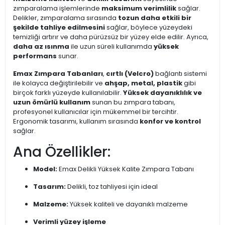
zımparalama işlemlerinde
maksimum verimlilik
sağlar.
Delikler, zımparalama sırasında
tozun daha etkili bir
şekilde tahliye edilmesini
sağlar, böylece yüzeydeki
temizliği artırır ve daha pürüzsüz bir yüzey elde edilir. Ayrıca,
daha az ısınma
ile uzun süreli kullanımda
yüksek
performans
sunar.
Emax Zımpara Tabanları
,
cırtlı (Velcro)
bağlantı sistemi
ile kolayca değiştirilebilir ve
ahşap, metal, plastik
gibi
birçok farklı yüzeyde kullanılabilir.
Yüksek dayanıklılık ve
uzun ömürlü kullanım
sunan bu zımpara tabanı,
profesyonel kullanıcılar için mükemmel bir tercihtir.
Ergonomik tasarımı, kullanım sırasında
konfor ve kontrol
sağlar.
Ana Özellikler:
Model:
Emax Delikli Yüksek Kalite Zımpara Tabanı
Tasarım:
Delikli, toz tahliyesi için ideal
Malzeme:
Yüksek kaliteli ve dayanıklı malzeme
Verimli yüzey işleme