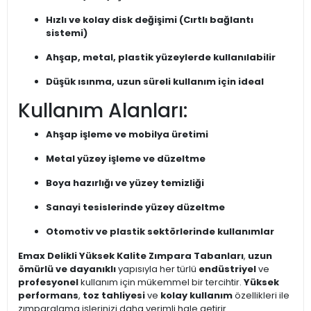
Hızlı ve kolay disk değişimi (Cırtlı bağlantı
sistemi)
Ahşap, metal, plastik yüzeylerde kullanılabilir
Düşük ısınma, uzun süreli kullanım için ideal
Kullanım Alanları:
Ahşap işleme ve mobilya üretimi
Metal yüzey işleme ve düzeltme
Boya hazırlığı ve yüzey temizliği
Sanayi tesislerinde yüzey düzeltme
Otomotiv ve plastik sektörlerinde kullanımlar
Emax Delikli Yüksek Kalite Zımpara Tabanları
,
uzun
ömürlü ve dayanıklı
yapısıyla her türlü
endüstriyel
ve
profesyonel
kullanım için mükemmel bir tercihtir.
Yüksek
performans
,
toz tahliyesi
ve
kolay kullanım
özellikleri ile
zımparalama işlerinizi daha verimli hale getirir.