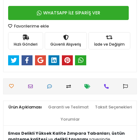
WHATSAPP İLE SİPARİŞ VER
Favorilerime ekle
Hızlı Gönderi
Güvenli Alışveriş
İade ve Değişim
Ürün Açıklaması
Garanti ve Teslimat
Taksit Seçenekleri
Yorumlar
Emax Delikli Yüksek Kalite Zımpara Tabanları
,
üstün
malzeme kalitesi
ve
delikli tasarımı
sayesinde