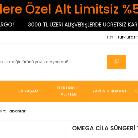
ere Özel Alt Limitsiz %
3000 TL ÜZERİ ALIŞVERİŞLERDE ÜCRETSİZ KARGO!
TRY - Türk Lirası
ELEKTRİKLİ EL
EV YAŞAM
YAPI & HIRDAVAT
O
ALETLERİ
ırt Tabanlar
OMEGA CİLA SÜNGERİ