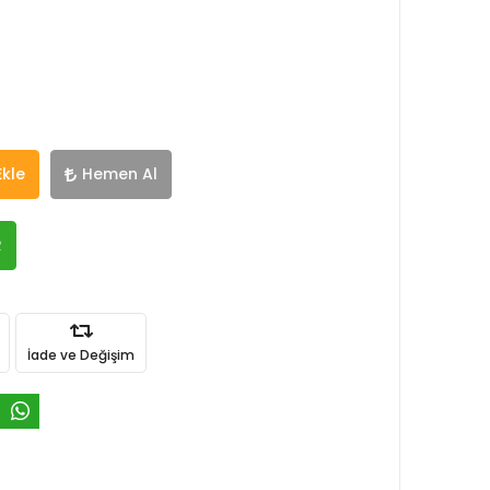
Ekle
Hemen Al
R
İade ve Değişim