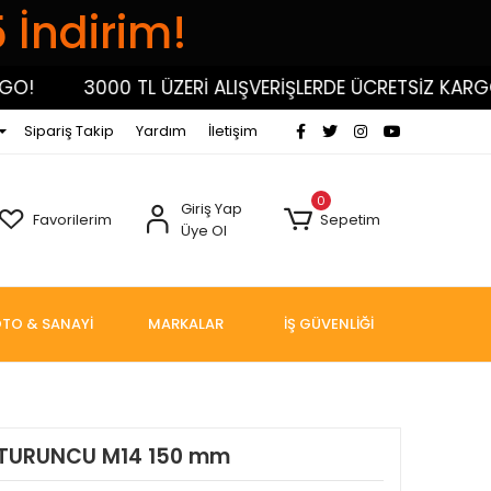
5 İndirim!
3000 TL ÜZERİ ALIŞVERİŞLERDE ÜCRETSİZ KARGO!
Sipariş Takip
Yardım
İletişim
0
Giriş Yap
Favorilerim
Sepetim
Üye Ol
TO & SANAYİ
MARKALAR
İŞ GÜVENLİĞİ
 TURUNCU M14 150 mm