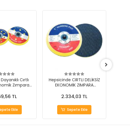
KARG
BEDAV
 Dayanıklı Cırtlı
Hepsicinde CIRTLI DELİKSİZ
Pro
konomik Zımpara
EKONOMİK ZIMPARA
arı (5 Adet)
TABANLARI (5 Adet)
69,56 TL
2.334,03 TL
epete Ekle
Sepete Ekle