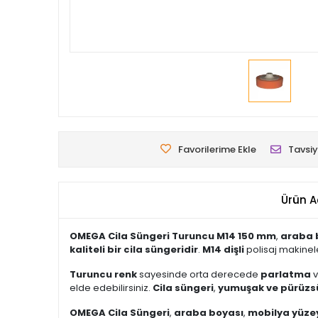
Favorilerime Ekle
Tavsiy
Ürün A
OMEGA Cila Süngeri Turuncu M14 150 mm
,
araba 
kaliteli bir cila süngeridir
.
M14 dişli
polisaj makinel
Turuncu renk
sayesinde orta derecede
parlatma
elde edebilirsiniz.
Cila süngeri
,
yumuşak ve pürüzs
OMEGA Cila Süngeri
,
araba boyası
,
mobilya yüzey