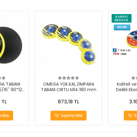
KARGO
BEDAVA
RA TABANI
OMEGA YÜK.KAL.ZIMPARA
Kaliteli ve
5/16'' 90*12
TABANI CIRTLI M14 180 mm
Delikli E
Tabanl
 TL
873,18 TL
3.1
 Ekle
Sepete Ekle
S