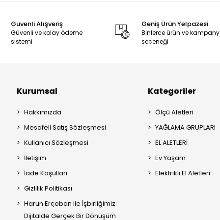
Güvenli Alışveriş
Geniş Ürün Yelpazesi
Güvenli ve kolay ödeme
Binlerce ürün ve kampan
sistemi
seçeneği
Kurumsal
Kategoriler
Hakkımızda
Ölçü Aletleri
Mesafeli Satış Sözleşmesi
YAĞLAMA GRUPLARI
Kullanıcı Sözleşmesi
EL ALETLERİ
İletişim
Ev Yaşam
İade Koşulları
Elektrikli El Aletleri
Gizlilik Politikası
Harun Erçoban ile İşbirliğimiz:
Dijitalde Gerçek Bir Dönüşüm