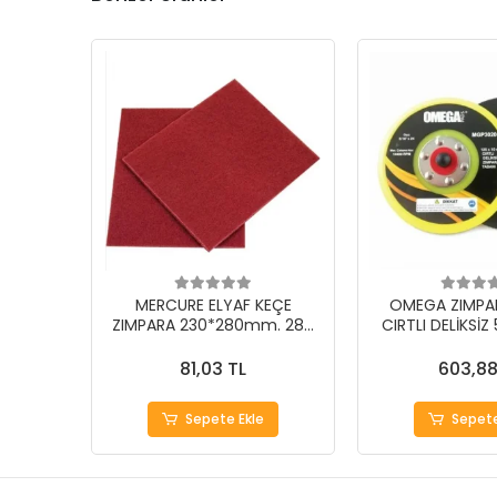
MERCURE ELYAF KEÇE
OMEGA ZIMPA
ZIMPARA 230*280mm. 280
CIRTLI DELİKSİZ 
Kum
mm
81,03 TL
603,88
Sepete Ekle
Sepete