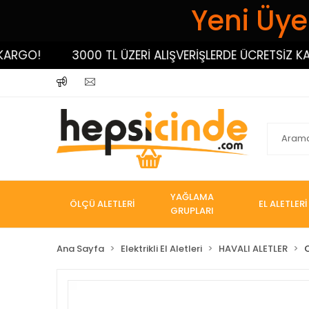
Yeni Üyel
O!
3000 TL ÜZERİ ALIŞVERİŞLERDE ÜCRETSİZ KARGO!
YAĞLAMA
ÖLÇÜ ALETLERİ
EL ALETLERİ
GRUPLARI
Ana Sayfa
Elektrikli El Aletleri
HAVALI ALETLER
C