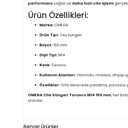
performans
sağlar ve
daha hızlı cila işlemi
gerçekl
Ürün Özellikleri:
Marka:
OMEGA
Ürün Tipi:
Cila Süngeri
Boyut:
150 mm
Dişli Tipi:
M14
Renk:
Turuncu
Kullanım Alanları:
Otomotiv, mobilya, ahşap işçi
Özellikler:
Orta derecede parlatma, pürüzsüz yüze
OMEGA Cila Süngeri Turuncu M14 150 mm
, her tür
üründür.
Benzer Ürünler