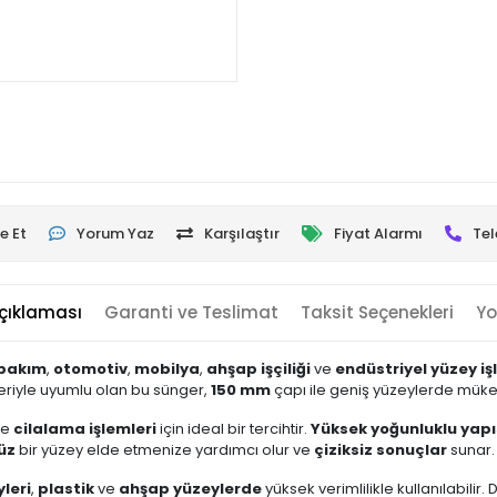
e Et
Yorum Yaz
Karşılaştır
Fiyat Alarmı
Tel
çıklaması
Garanti ve Teslimat
Taksit Seçenekleri
Yo
bakım
,
otomotiv
,
mobilya
,
ahşap işçiliği
ve
endüstriyel yüzey i
eriyle uyumlu olan bu sünger,
150 mm
çapı ile geniş yüzeylerde müke
ve
cilalama işlemleri
için ideal bir tercihtir.
Yüksek yoğunluklu yapı
üz
bir yüzey elde etmenize yardımcı olur ve
çiziksiz sonuçlar
sunar.
leri
,
plastik
ve
ahşap yüzeylerde
yüksek verimlilikle kullanılabilir.