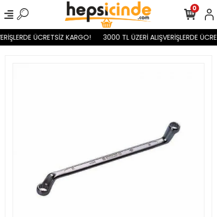
0
ERİŞLERDE ÜCRETSİZ KARGO!
3000 TL ÜZERİ ALIŞVERİŞLERDE ÜCRE