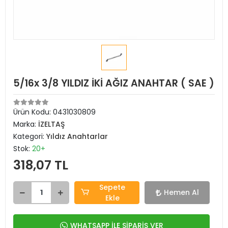
5/16x 3/8 YILDIZ İKİ AĞIZ ANAHTAR ( SAE )
Ürün Kodu:
0431030809
Marka:
İZELTAŞ
Kategori:
Yıldız Anahtarlar
Stok:
20+
318,07 TL
Sepete
Hemen Al
Ekle
WHATSAPP İLE SİPARİŞ VER