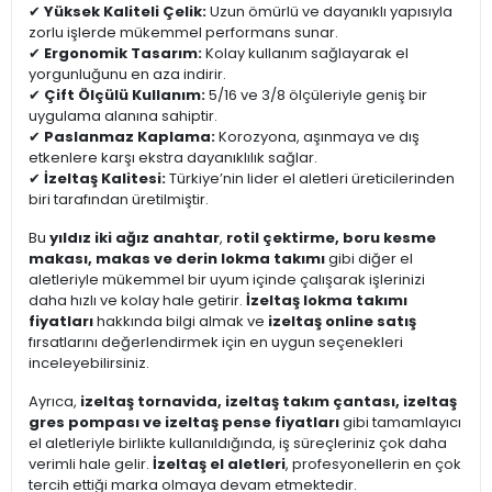
✔
Yüksek Kaliteli Çelik:
Uzun ömürlü ve dayanıklı yapısıyla
zorlu işlerde mükemmel performans sunar.
✔
Ergonomik Tasarım:
Kolay kullanım sağlayarak el
yorgunluğunu en aza indirir.
✔
Çift Ölçülü Kullanım:
5/16 ve 3/8 ölçüleriyle geniş bir
uygulama alanına sahiptir.
✔
Paslanmaz Kaplama:
Korozyona, aşınmaya ve dış
etkenlere karşı ekstra dayanıklılık sağlar.
✔
İzeltaş Kalitesi:
Türkiye’nin lider el aletleri üreticilerinden
biri tarafından üretilmiştir.
Bu
yıldız iki ağız anahtar
,
rotil çektirme, boru kesme
makası, makas ve derin lokma takımı
gibi diğer el
aletleriyle mükemmel bir uyum içinde çalışarak işlerinizi
daha hızlı ve kolay hale getirir.
İzeltaş lokma takımı
fiyatları
hakkında bilgi almak ve
izeltaş online satış
fırsatlarını değerlendirmek için en uygun seçenekleri
inceleyebilirsiniz.
Ayrıca,
izeltaş tornavida, izeltaş takım çantası, izeltaş
gres pompası ve izeltaş pense fiyatları
gibi tamamlayıcı
el aletleriyle birlikte kullanıldığında, iş süreçleriniz çok daha
verimli hale gelir.
İzeltaş el aletleri
, profesyonellerin en çok
tercih ettiği marka olmaya devam etmektedir.