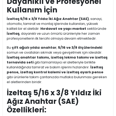
Dayanıklı ve Profesyonel
Kullanım İçin
İzeltaş 5/16 x 3/8 Yıldız İki Ağız Anahtar (SAE)
, sanayi,
otomotiv, tamirat ve montaj işlerinde kullanılan, yüksek
kaliteli bir el aletidir.
Hırdavat ve yapı market
sektöründe
İzeltaş
, dayanıklı ve uzun ömürlü ürünleriyle her zaman
profesyonellerin ilk tercihi olmaya devam etmektedir.
Bu
çift ağızlı yıldız anahtar
,
5/16 ve 3/8 ölçülerindeki
somun ve cıvataları sıkmak veya gevşetmek için idealdir.
İzeltaş anahtar takımı, izeltaş lokma takımı ve izeltaş
tornavida seti
gibi tamamlayıcı el aletleriyle birlikte
kullanıldığında tamirat ve bakım işlerini hızlandırır.
İzeltaş
pense, izeltaş kontrol kalemi ve izeltaş ayarlı pense
gibi ürünlerle takım çantanızda mutlaka bulunması gereken
el aletlerinden biridir.
İzeltaş 5/16 x 3/8 Yıldız İki
Ağız Anahtar (SAE)
Özellikleri: