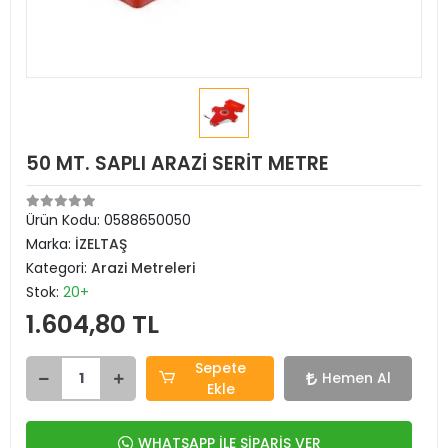
50 MT. SAPLI ARAZİ SERİT METRE
Ürün Kodu:
0588650050
Marka:
İZELTAŞ
Kategori:
Arazi Metreleri
Stok:
20+
1.604,80 TL
Sepete
Hemen Al
Ekle
WHATSAPP İLE SİPARİŞ VER