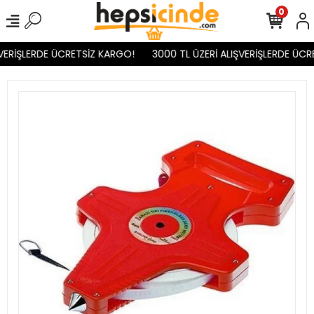
0
VERİŞLERDE ÜCRETSİZ KARGO!
3000 TL ÜZERİ ALIŞVERİŞLERDE ÜCR