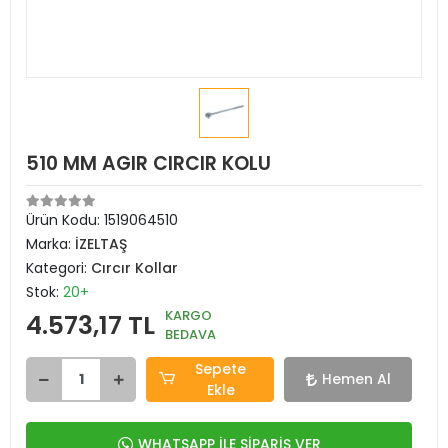
510 MM AGIR CIRCIR KOLU
Ürün Kodu:
1519064510
Marka:
İZELTAŞ
Kategori:
Cırcır Kollar
Stok:
20+
KARGO
4.573,17 TL
BEDAVA
Sepete
Hemen Al
Ekle
WHATSAPP İLE SİPARİŞ VER