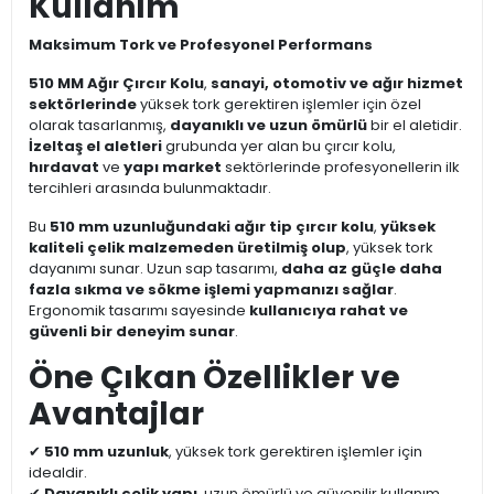
Kullanım
Maksimum Tork ve Profesyonel Performans
510 MM Ağır Çırcır Kolu
,
sanayi, otomotiv ve ağır hizmet
sektörlerinde
yüksek tork gerektiren işlemler için özel
olarak tasarlanmış,
dayanıklı ve uzun ömürlü
bir el aletidir.
İzeltaş el aletleri
grubunda yer alan bu çırcır kolu,
hırdavat
ve
yapı market
sektörlerinde profesyonellerin ilk
tercihleri arasında bulunmaktadır.
Bu
510 mm uzunluğundaki ağır tip çırcır kolu
,
yüksek
kaliteli çelik malzemeden üretilmiş olup
, yüksek tork
dayanımı sunar. Uzun sap tasarımı,
daha az güçle daha
fazla sıkma ve sökme işlemi yapmanızı sağlar
.
Ergonomik tasarımı sayesinde
kullanıcıya rahat ve
güvenli bir deneyim sunar
.
Öne Çıkan Özellikler ve
Avantajlar
✔
510 mm uzunluk
, yüksek tork gerektiren işlemler için
idealdir.
✔
Dayanıklı çelik yapı
, uzun ömürlü ve güvenilir kullanım