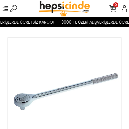
0
ERİŞLERDE ÜCRETSİZ KARGO!
3000 TL ÜZERİ ALIŞVERİŞLERDE ÜCRE