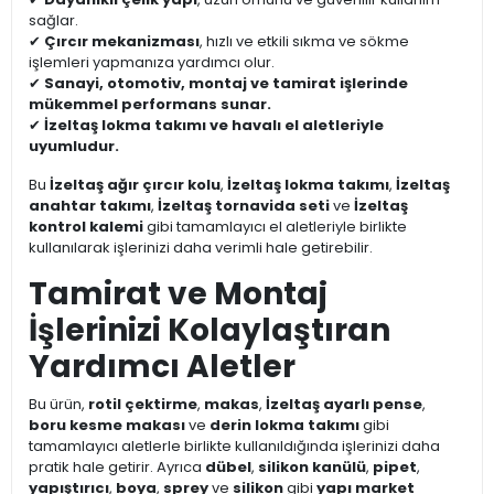
sağlar.
✔
Çırcır mekanizması
, hızlı ve etkili sıkma ve sökme
işlemleri yapmanıza yardımcı olur.
✔
Sanayi, otomotiv, montaj ve tamirat işlerinde
mükemmel performans sunar.
✔
İzeltaş lokma takımı ve havalı el aletleriyle
uyumludur.
Bu
İzeltaş ağır çırcır kolu
,
İzeltaş lokma takımı
,
İzeltaş
anahtar takımı
,
İzeltaş tornavida seti
ve
İzeltaş
kontrol kalemi
gibi tamamlayıcı el aletleriyle birlikte
kullanılarak işlerinizi daha verimli hale getirebilir.
Tamirat ve Montaj
İşlerinizi Kolaylaştıran
Yardımcı Aletler
Bu ürün,
rotil çektirme
,
makas
,
İzeltaş ayarlı pense
,
boru kesme makası
ve
derin lokma takımı
gibi
tamamlayıcı aletlerle birlikte kullanıldığında işlerinizi daha
pratik hale getirir. Ayrıca
dübel
,
silikon kanülü
,
pipet
,
yapıştırıcı
,
boya
,
sprey
ve
silikon
gibi
yapı market