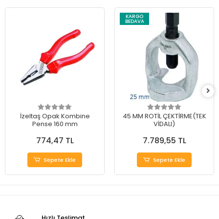
KARGO
BEDAVA
İzeltaş Opak Kombine
45 MM ROTİL ÇEKTİRME(TEK
Pense 160 mm
VİDALI)
774,47 TL
7.789,55 TL
Sepete Ekle
Sepete Ekle
Hızlı Teslimat