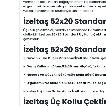
vermeden sökülmesini sağlayan önemli el aletlerinden
ergonomik tasarımıyla
profesyonellerin ve bireysel k
yüksek performanslı ürünleriyle tanınmaktadır.
İzeltaş 52x20 Standar
Üç kollu çektirmeler, mekanik sistemlerde
rulmanların
aletleridir.
İzeltaş 52x20 Standart Üç Kollu Çektir
çözümdür.
İzeltaş 52x20 Standar
✔
Dayanıklı ve Güçlü Malzeme:
İzeltaş üç kollu ç
✔
Geniş Kullanım Alanı:
52x20 mm ölçüsü
, farklı 
✔
Hassas ve Güvenli Söküm:
Üç kollu güçlü kav
✔
Ergonomik ve Kullanıcı Dostu Tasarım:
İzeltaş e
✔
Kolay Erişim ve Satın Alma:
İzeltaş online satış
p
İzeltaş Üç Kollu Çekti