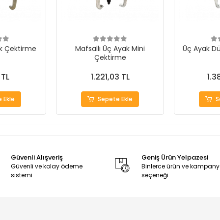
ak Çektirme
Mafsallı Üç Ayak Mini
Üç Ayak Dü
Çektirme
 TL
1.221,03 TL
1.3
 Ekle
Sepete Ekle
S
Güvenli Alışveriş
Geniş Ürün Yelpazesi
Güvenli ve kolay ödeme
Binlerce ürün ve kampan
sistemi
seçeneği