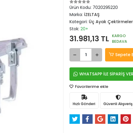
Ürün Kodu:
7020295220
Marka:
İZELTAŞ
Kategori:
Üç Ayak Çektirmeler
Stok:
20+
KARGO
31.981,13 TL
BEDAVA
Sepete 
WHATSAPP İLE SİPARİŞ VE
Favorilerime ekle
Hızlı Gönderi
Güvenli Alışveriş