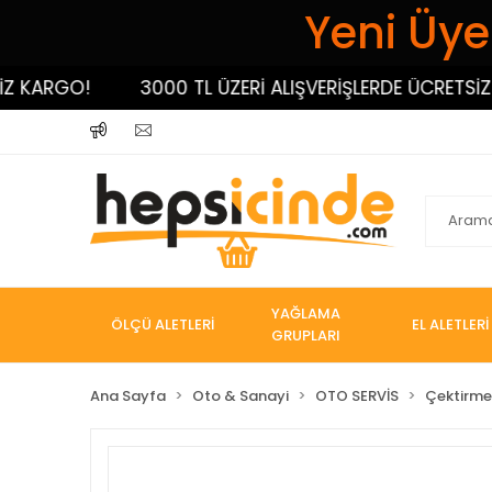
Yeni Üyel
RGO!
3000 TL ÜZERİ ALIŞVERİŞLERDE ÜCRETSİZ KAR
YAĞLAMA
ÖLÇÜ ALETLERİ
EL ALETLERİ
GRUPLARI
Ana Sayfa
Oto & Sanayi
OTO SERVİS
Çektirme