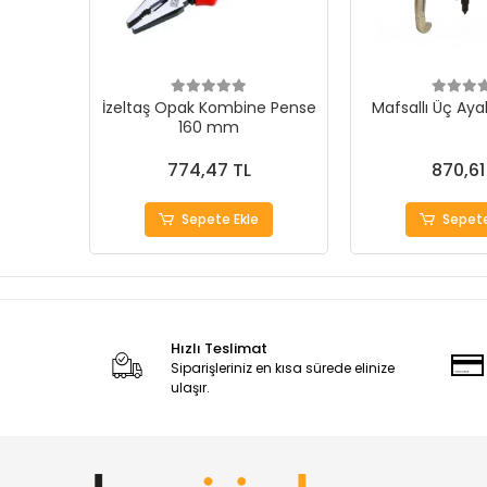
İzeltaş Opak Kombine Pense
Mafsallı Üç Ay
160 mm
774,47 TL
870,61
Sepete Ekle
Sepete
Hızlı Teslimat
Siparişleriniz en kısa sürede elinize
ulaşır.