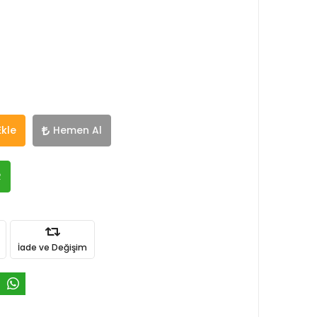
Ekle
Hemen Al
R
İade ve Değişim