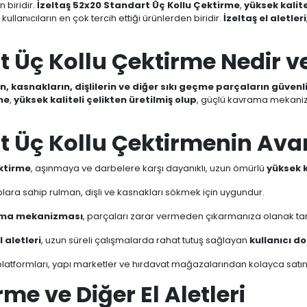
 biridir.
İzeltaş 52x20 Standart Üç Kollu Çektirme
,
yüksek kalit
ullanıcıların en çok tercih ettiği ürünlerden biridir.
İzeltaş el aletleri
t Üç Kollu Çektirme Nedir v
, kasnakların, dişlilerin ve diğer sıkı geçme parçaların güvenli
me
,
yüksek kaliteli çelikten üretilmiş olup
, güçlü kavrama mekanizm
t Üç Kollu Çektirmenin Avan
ektirme
, aşınmaya ve darbelere karşı dayanıklı, uzun ömürlü
yüksek k
çaplara sahip rulman, dişli ve kasnakları sökmek için uygundur.
rama mekanizması
, parçaları zarar vermeden çıkarmanıza olanak tanır
l aletleri
, uzun süreli çalışmalarda rahat tutuş sağlayan
kullanıcı d
latformları, yapı marketler ve hırdavat mağazalarından kolayca satın a
rme ve Diğer El Aletleri