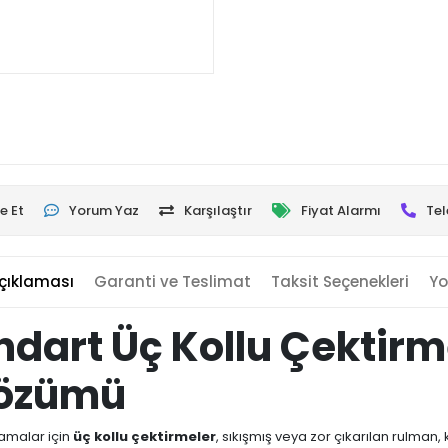
e Et
Yorum Yaz
Karşılaştır
Fiyat Alarmı
Tel
çıklaması
Garanti ve Teslimat
Taksit Seçenekleri
Yo
ndart Üç Kollu Çektirm
Çözümü
lamalar için
üç kollu çektirmeler
, sıkışmış veya zor çıkarılan rulman,