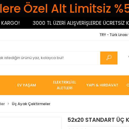
ere Özel Alt Limitsiz %
GO!
3000 TL ÜZERİ ALIŞVERİŞLERDE ÜCRETSİZ KARGO
TRY - Türk Lirası
ELEKTRİKLİ EL
EV YAŞAM
YAPI & HIRDAVAT
O
ALETLERİ
ler
Üç Ayak Çektirmeler
52x20 STANDART ÜÇ K