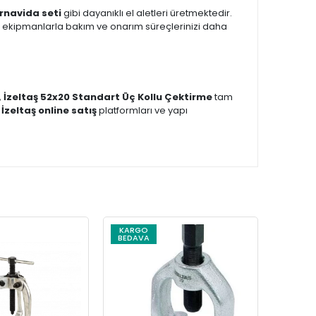
ornavida seti
gibi dayanıklı el aletleri üretmektedir.
 ekipmanlarla bakım ve onarım süreçlerinizi daha
,
İzeltaş 52x20 Standart Üç Kollu Çektirme
tam
,
İzeltaş online satış
platformları ve yapı
KARGO
KARG
BEDAVA
BEDAV