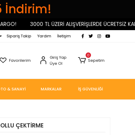
5 İndirim!
!
3000 TL ÜZERİ ALIŞVERİŞLERDE ÜCRETSİZ KARGO!
Sipariş Takip
Yardım
İletişim
0
Giriş Yap
Favorilerim
Sepetim
Üye Ol
TO & SANAYİ
MARKALAR
İŞ GÜVENLİĞİ
OLLU ÇEKTİRME