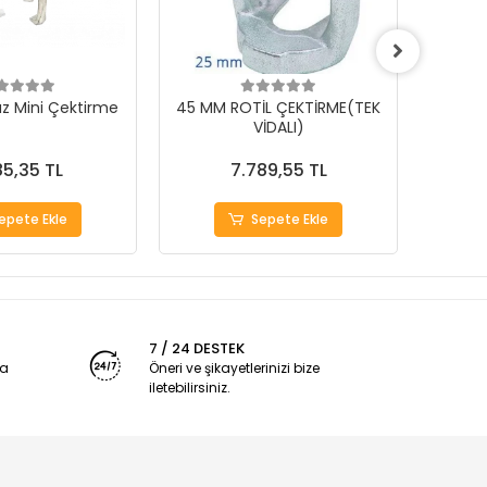
z Mini Çektirme
45 MM ROTİL ÇEKTİRME(TEK
40 MM
VİDALI)
85,35 TL
7.789,55 TL
epete Ekle
Sepete Ekle
7 / 24 DESTEK
ya
Öneri ve şikayetlerinizi bize
iletebilirsiniz.