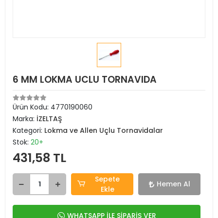
6 MM LOKMA UCLU TORNAVIDA
Ürün Kodu:
4770190060
Marka:
İZELTAŞ
Kategori:
Lokma ve Allen Uçlu Tornavidalar
Stok:
20+
431,58 TL
Sepete
Hemen Al
Ekle
WHATSAPP İLE SİPARİŞ VER