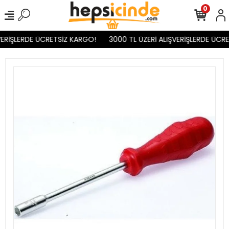
0
ERİŞLERDE ÜCRETSİZ KARGO!
3000 TL ÜZERİ ALIŞVERİŞLERDE ÜCRE