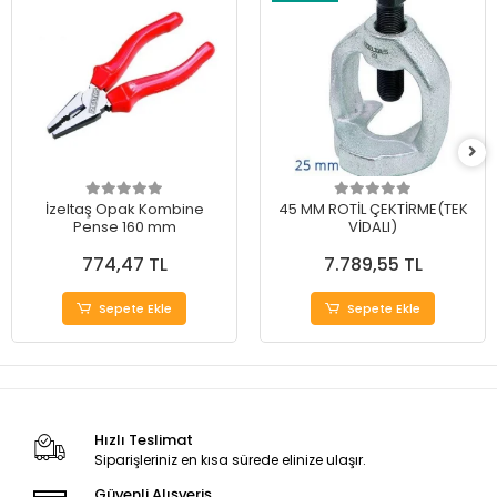
İzeltaş Opak Kombine
45 MM ROTİL ÇEKTİRME(TEK
Pense 160 mm
VİDALI)
774,47 TL
7.789,55 TL
Sepete Ekle
Sepete Ekle
Hızlı Teslimat
Siparişleriniz en kısa sürede elinize ulaşır.
Güvenli Alışveriş