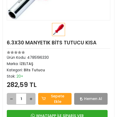
6.3X30 MANYETIK BİTS TUTUCU KISA
Ürün Kodu:
4785196330
Marka:
İZELTAŞ
Kategori:
Bits Tutucu
Stok:
20+
282,59 TL
Sepete
Hemen Al
Ekle
WHATSAPP İLE SİPARİŞ VER