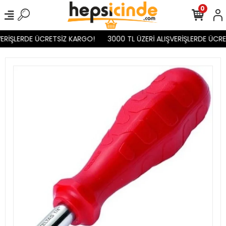
0
ERİŞLERDE ÜCRETSİZ KARGO!
3000 TL ÜZERİ ALIŞVERİŞLERDE ÜCRE