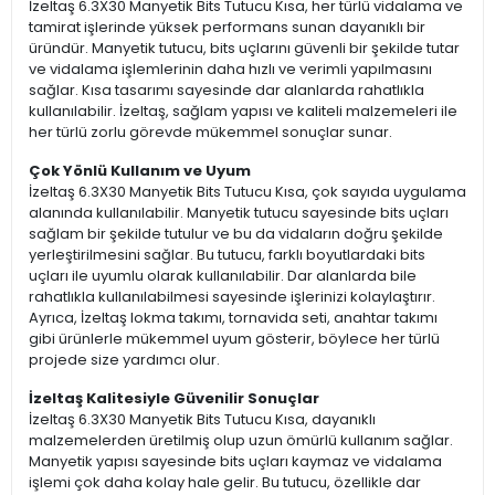
İzeltaş 6.3X30 Manyetik Bits Tutucu Kısa, her türlü vidalama ve
tamirat işlerinde yüksek performans sunan dayanıklı bir
üründür. Manyetik tutucu, bits uçlarını güvenli bir şekilde tutar
ve vidalama işlemlerinin daha hızlı ve verimli yapılmasını
sağlar. Kısa tasarımı sayesinde dar alanlarda rahatlıkla
kullanılabilir. İzeltaş, sağlam yapısı ve kaliteli malzemeleri ile
her türlü zorlu görevde mükemmel sonuçlar sunar.
Çok Yönlü Kullanım ve Uyum
İzeltaş 6.3X30 Manyetik Bits Tutucu Kısa, çok sayıda uygulama
alanında kullanılabilir. Manyetik tutucu sayesinde bits uçları
sağlam bir şekilde tutulur ve bu da vidaların doğru şekilde
yerleştirilmesini sağlar. Bu tutucu, farklı boyutlardaki bits
uçları ile uyumlu olarak kullanılabilir. Dar alanlarda bile
rahatlıkla kullanılabilmesi sayesinde işlerinizi kolaylaştırır.
Ayrıca, İzeltaş lokma takımı, tornavida seti, anahtar takımı
gibi ürünlerle mükemmel uyum gösterir, böylece her türlü
projede size yardımcı olur.
İzeltaş Kalitesiyle Güvenilir Sonuçlar
İzeltaş 6.3X30 Manyetik Bits Tutucu Kısa, dayanıklı
malzemelerden üretilmiş olup uzun ömürlü kullanım sağlar.
Manyetik yapısı sayesinde bits uçları kaymaz ve vidalama
işlemi çok daha kolay hale gelir. Bu tutucu, özellikle dar