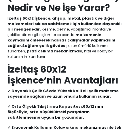
Nedir ve Ne İşe Yarar?
İzeltaş 60x12 İşkence
,
ahşap, metal, plastik ve diğer
malzemeleri sıkıca sabitlemek için kullanılan dayanıklı
bir mengenedir.
Kesme, delme, yapıştırma, montaj ve
şekillendirme gibi işlemler sırasında
malzemenin
kaymasını önleyerek hassas çalışmalar yapılmasını
sağlar.
Sağlam çelik gövdesi
, uzun ömürlü kullanım
sunarken,
pratik sıkma mekanizması
, hızlı ve kolay bir
kullanım imkanı tanır.
İzeltaş 60x12
İşkence’nin Avantajları
✔
Dayanıklı Çelik Gövde:
Yüksek kaliteli çelik malzeme
sayesinde sağlam ve uzun ömürlü kullanım sunar.
✔
Orta Ölçekli Sıkıştırma Kapasitesi:
60x12 mm
ölçüsüyle, orta büyüklükteki parçaların
sabitlenmesine uygun bir çözümdür.
✔
Ergonomik Kullanım:
Kolay sıkma mekanizması ile tek