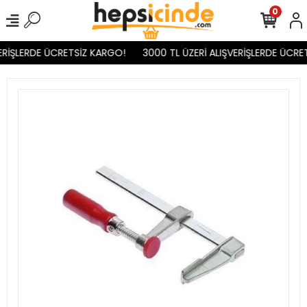
0
RİŞLERDE ÜCRETSİZ KARGO!
3000 TL ÜZERİ ALIŞVERİŞLERDE ÜCRET