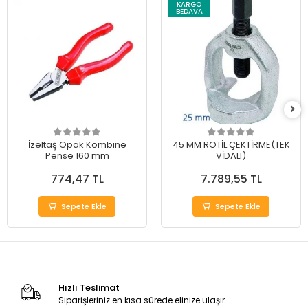
KARGO
BEDAVA
İzeltaş Opak Kombine
45 MM ROTİL ÇEKTİRME(TEK
Pense 160 mm
VİDALI)
774,47 TL
7.789,55 TL
Sepete Ekle
Sepete Ekle
Hızlı Teslimat
Siparişleriniz en kısa sürede elinize ulaşır.