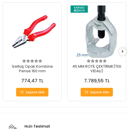
KARGO
BEDAVA
İzeltaş Opak Kombine
45 MM ROTİL ÇEKTİRME(TEK
Pense 160 mm
VİDALI)
774,47 TL
7.789,55 TL
Sepete Ekle
Sepete Ekle
Hızlı Teslimat