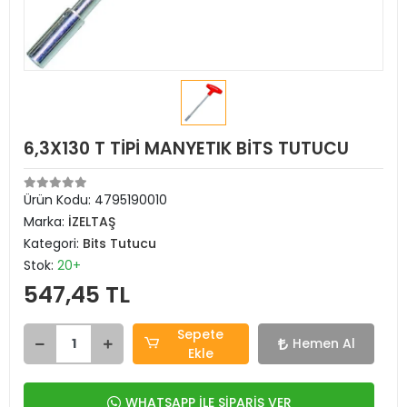
6,3X130 T TİPİ MANYETIK BİTS TUTUCU
Ürün Kodu:
4795190010
Marka:
İZELTAŞ
Kategori:
Bits Tutucu
Stok:
20+
547,45 TL
Sepete
Hemen Al
Ekle
WHATSAPP İLE SİPARİŞ VER