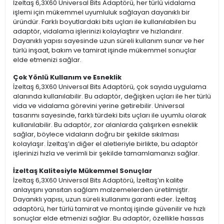
İzeltaş 6,3X60 Universal Bits Adaptörü, her türlü vidalama
işlemi için mükemmel uyumluluk sağlayan dayanıklı bir
üründür. Farklı boyutlardaki bits uçları ile kullanılabilen bu
adaptör, vidalama işlerinizi kolaylaştırır ve hızlandırır.
Dayanıklı yapısı sayesinde uzun süreli kullanım sunar ve her
türlü inşaat, bakım ve tamirat işinde mükemmel sonuçlar
elde etmenizi sağlar.
Çok Yönlü Kullanım ve Esneklik
İzeltaş 6,3X60 Universal Bits Adaptörü, çok sayıda uygulama
alanında kullanılabilir. Bu adaptör, değişken uçları ile her türlü
vida ve vidalama görevini yerine getirebilir. Universal
tasarımı sayesinde, farklı türdeki bits uçları ile uyumlu olarak
kullanılabilir. Bu adaptör, zor alanlarda çalışırken esneklik
sağlar, böylece vidaların doğru bir şekilde sıkılması
kolaylaşır. İzeltaş’ın diğer el aletleriyle birlikte, bu adaptör
işlerinizi hızla ve verimli bir şekilde tamamlamanızı sağlar.
İzeltaş Kalitesiyle Mükemmel Sonuçlar
İzeltaş 6,3X60 Universal Bits Adaptörü, İzeltaş’ın kalite
anlayışını yansıtan sağlam malzemelerden üretilmiştir.
Dayanıklı yapısı, uzun süreli kullanımı garanti eder. İzeltaş
adaptörü, her türlü tamirat ve montaj işinde güvenilir ve hızlı
sonuçlar elde etmenizi sağlar. Bu adaptör, özellikle hassas