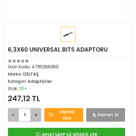
6,3X60 UNIVERSAL BITS ADAPTORU
Ürün Kodu:
4790266360
Marka:
İZELTAŞ
Kategori:
Adaptörler
Stok:
20+
247,12 TL
Sepete
Hemen Al
Ekle
WHATSAPP İLE SİPARİŞ VER