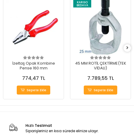
KARGO
BEDAVA
İzeltaş Opak Kombine
45 MM ROTİL ÇEKTİRME(TEK
Pense 160 mm
VİDALI)
774,47 TL
7.789,55 TL
Sepete Ekle
Sepete Ekle
Hızlı Teslimat
Siparişleriniz en kısa sürede elinize ulaşır.