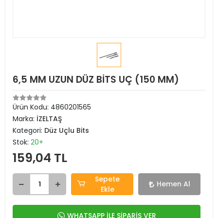
6,5 MM UZUN DÜZ BİTS UÇ (150 MM)
Ürün Kodu:
4860201565
Marka:
İZELTAŞ
Kategori:
Düz Uçlu Bits
Stok:
20+
159,04 TL
Sepete
Hemen Al
Ekle
WHATSAPP İLE SİPARİŞ VER