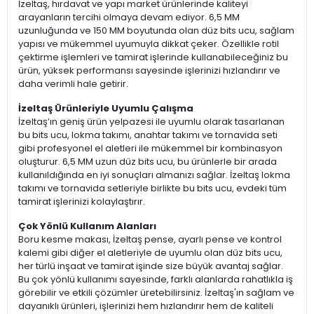
İzeltaş, hırdavat ve yapı market ürünlerinde kaliteyi
arayanların tercihi olmaya devam ediyor. 6,5 MM
uzunluğunda ve 150 MM boyutunda olan düz bits ucu, sağlam
yapısı ve mükemmel uyumuyla dikkat çeker. Özellikle rotil
çektirme işlemleri ve tamirat işlerinde kullanabileceğiniz bu
ürün, yüksek performansı sayesinde işlerinizi hızlandırır ve
daha verimli hale getirir.
İzeltaş Ürünleriyle Uyumlu Çalışma
İzeltaş’ın geniş ürün yelpazesi ile uyumlu olarak tasarlanan
bu bits ucu, lokma takımı, anahtar takımı ve tornavida seti
gibi profesyonel el aletleri ile mükemmel bir kombinasyon
oluşturur. 6,5 MM uzun düz bits ucu, bu ürünlerle bir arada
kullanıldığında en iyi sonuçları almanızı sağlar. İzeltaş lokma
takımı ve tornavida setleriyle birlikte bu bits ucu, evdeki tüm
tamirat işlerinizi kolaylaştırır.
Çok Yönlü Kullanım Alanları
Boru kesme makası, İzeltaş pense, ayarlı pense ve kontrol
kalemi gibi diğer el aletleriyle de uyumlu olan düz bits ucu,
her türlü inşaat ve tamirat işinde size büyük avantaj sağlar.
Bu çok yönlü kullanımı sayesinde, farklı alanlarda rahatlıkla iş
görebilir ve etkili çözümler üretebilirsiniz. İzeltaş'ın sağlam ve
dayanıklı ürünleri, işlerinizi hem hızlandırır hem de kaliteli