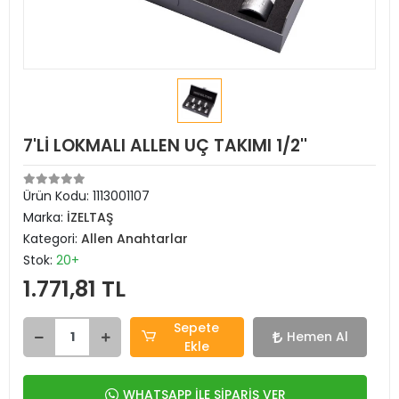
7'Lİ LOKMALI ALLEN UÇ TAKIMI 1/2''
Ürün Kodu:
1113001107
Marka:
İZELTAŞ
Kategori:
Allen Anahtarlar
Stok:
20+
1.771,81 TL
Sepete
Hemen Al
Ekle
WHATSAPP İLE SİPARİŞ VER