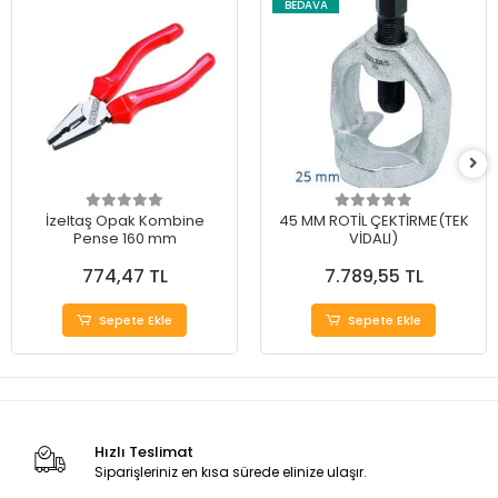
BEDAVA
İzeltaş Opak Kombine
45 MM ROTİL ÇEKTİRME(TEK
Pense 160 mm
VİDALI)
774,47 TL
7.789,55 TL
Sepete Ekle
Sepete Ekle
Hızlı Teslimat
Siparişleriniz en kısa sürede elinize ulaşır.