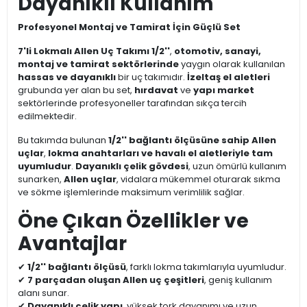
Dayanıklı Kullanım
Profesyonel Montaj ve Tamirat İçin Güçlü Set
7'li Lokmalı Allen Uç Takımı 1/2''
,
otomotiv, sanayi,
montaj ve tamirat sektörlerinde
yaygın olarak kullanılan
hassas ve dayanıklı
bir uç takımıdır.
İzeltaş el aletleri
grubunda yer alan bu set,
hırdavat
ve
yapı market
sektörlerinde profesyoneller tarafından sıkça tercih
edilmektedir.
Bu takımda bulunan
1/2'' bağlantı ölçüsüne sahip Allen
uçlar
,
lokma anahtarları ve havalı el aletleriyle tam
uyumludur
.
Dayanıklı çelik gövdesi
, uzun ömürlü kullanım
sunarken,
Allen uçlar
, vidalara mükemmel oturarak sıkma
ve sökme işlemlerinde maksimum verimlilik sağlar.
Öne Çıkan Özellikler ve
Avantajlar
✔
1/2'' bağlantı ölçüsü
, farklı lokma takımlarıyla uyumludur.
✔
7 parçadan oluşan Allen uç çeşitleri
, geniş kullanım
alanı sunar.
✔
Dayanıklı çelik yapı
, yüksek tork dayanımı ve uzun