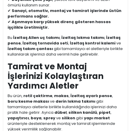
ömürlü kullanım sunar.
✔
Sanayi, otomotiv, montaj ve tamirat işlerinde üstün
performans sağlar.
✔
Aşınmaya karşı yüksek direnç gösteren hassas
işçilikle üretilmiştir.
Bu
İzeltaş Allen uç takımı
,
İzeltaş lokma takımı
,
İzeltaş
pense
,
İzeltaş tornavida seti
,
İzeltaş kontrol kalemi
ve
İzeltaş takım çantası
gibi tamamlayıcı el aletleriyle birlikte
kullanılarak işlerinizi daha verimli hale getirebilir.
Tamirat ve Montaj
İşlerinizi Kolaylaştıran
Yardımcı Aletler
Bu ürün,
rotil çektirme
,
makas
,
İzeltaş ayarlı pense
,
boru kesme makası
ve
derin lokma takımı
gibi
tamamlayıcı aletlerle birlikte kullanıldığında işlerinizi daha
pratik hale getirir. Ayrıca
dübel
,
silikon kanülü
,
pipet
,
yapıştırıcı
,
boya
,
sprey
ve
silikon
gibi
yapı market
ürünleriyle desteklenerek montaj ve tamirat işlemlerinde
yüksek verimlilik sağlanabilir.