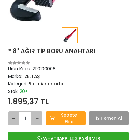
* 8'' AĞIR TİP BORU ANAHTARI
Ürün Kodu:
2110100008
Marka:
İZELTAŞ
Kategori:
Boru Anahtarları
Stok:
20+
1.895,37 TL
Sepete
Hemen Al
Ekle
WHATSAPP İLE SİPARİŞ VER