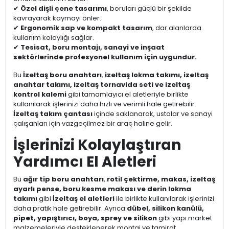
✔
Özel dişli çene tasarımı
, boruları güçlü bir şekilde
kavrayarak kaymayı önler.
✔
Ergonomik sap ve kompakt tasarım
, dar alanlarda
kullanım kolaylığı sağlar.
✔
Tesisat, boru montajı, sanayi ve inşaat
sektörlerinde profesyonel kullanım için uygundur.
Bu
İzeltaş boru anahtarı
,
izeltaş lokma takımı, izeltaş
anahtar takımı, izeltaş tornavida seti ve izeltaş
kontrol kalemi
gibi tamamlayıcı el aletleriyle birlikte
kullanılarak işlerinizi daha hızlı ve verimli hale getirebilir.
İzeltaş takım çantası
içinde saklanarak, ustalar ve sanayi
çalışanları için vazgeçilmez bir araç haline gelir.
İşlerinizi Kolaylaştıran
Yardımcı El Aletleri
Bu
ağır tip boru anahtarı
,
rotil çektirme, makas, izeltaş
ayarlı pense, boru kesme makası ve derin lokma
takımı
gibi
İzeltaş el aletleri
ile birlikte kullanılarak işlerinizi
daha pratik hale getirebilir. Ayrıca
dübel, silikon kanülü,
pipet, yapıştırıcı, boya, sprey ve silikon
gibi yapı market
malzemeleriyle desteklenerek montaj ve tamirat