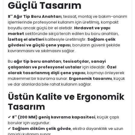
Güçlü Tasarım
8'' Ağır Tip Boru Anahtarı
, tesisat, montaj ve bakım-onarım
işlemlerinde profesyonel kullanım için üretilmiş, kompakt
boyutlu ancak güçlü bir el aletidir.
Hırdavat ve yapı
market
sektöründe sıkça tercih edilen bu boru anahtarı,
İzeltaş el aletleri
kalitesiyle üretilmiştir.
Sağlam çelik
gövdesi ve güçlü çene yapısı
, boruların güvenli şekilde
kavranmasını ve sıkılmasını sağlar.
Bu
ağır tip boru anahtarı
,
tesisatçılar, sanayi
çalışanları ve profesyonel ustalar
için idealdir.
Özel
olarak tasarlanmış dişli çene yapısı
, kaymayı önleyerek
mükemmel bir kavrama sunar.
Ergonomik tasarımı
, küçük
ve dar alanlarda bile rahat kullanım sağlar.
Üstün Kalite ve Ergonomik
Tasarım
✔
8'' (200 MM) geniş kavrama kapasitesi
, küçük çaplı
borular için uygundur.
✔
Sağlam döküm çelik gövde
, ekstra dayanıklılık ve uzun
ömürlü kullanım sunar.