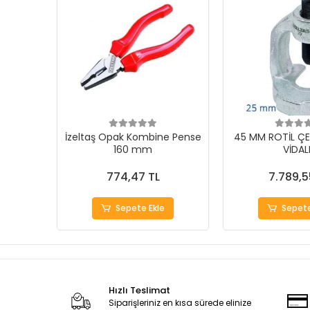
İzeltaş Opak Kombine Pense
45 MM ROTİL ÇE
160 mm
VİDAL
774,47 TL
7.789,5
Sepete Ekle
Sepete
Hızlı Teslimat
Siparişleriniz en kısa sürede elinize