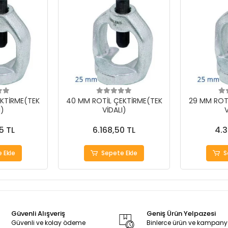
KTİRME(TEK
40 MM ROTİL ÇEKTİRME(TEK
29 MM ROT
I)
VİDALI)
V
5 TL
6.168,50 TL
4.3
 Ekle
Sepete Ekle
S
Güvenli Alışveriş
Geniş Ürün Yelpazesi
Güvenli ve kolay ödeme
Binlerce ürün ve kampan