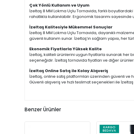
Çok Yönlü Kullanım ve Uyum
İzeltaş 8 MM Lokma Uçlu Tornavida, farklı boyutlardaki 
rahatlıkla kullanılabilir. Ergonomik tasarımı sayesinde uz
İzeltaş Kalitesiyle Mükemmel Sonuçlar
İzeltaş 8 MM Lokma Uçlu Tornavida, dayanıklı malzemele
güvenli kullanım sunar. İzeltaş’ın sağlam yapısı, her 
Ekonomik Fiyatlarla Yüksek Kalite
İzeltaş, kaliteli ürünlerini uygun fiyatlarla sunarak h
seçeneğidir. İzeltaş tornavida fiyatları ve diğer ürünlerin
İzeltaş Online Satış ile Kolay Alışveriş
İzeltaş, online satış platformları üzerinden güvenli ve hı
Güvenli alışveriş ve hızlı teslimat seçenekleri ile İzelta
Benzer Ürünler
KARGO
BEDAVA