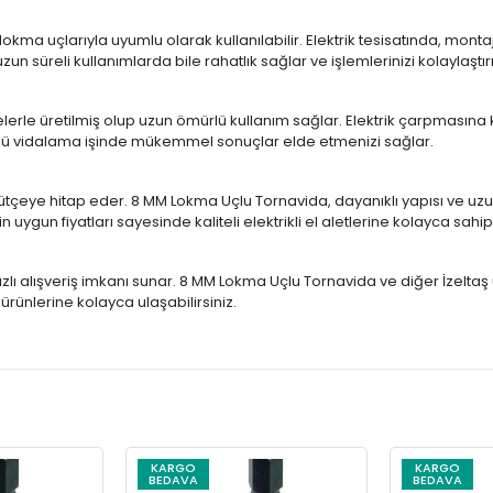
lokma uçlarıyla uyumlu olarak kullanılabilir. Elektrik tesisatında, mont
un süreli kullanımlarda bile rahatlık sağlar ve işlemlerinizi kolaylaştırı
rle üretilmiş olup uzun ömürlü kullanım sağlar. Elektrik çarpmasına k
türlü vidalama işinde mükemmel sonuçlar elde etmenizi sağlar.
er bütçeye hitap eder. 8 MM Lokma Uçlu Tornavida, dayanıklı yapısı ve u
 uygun fiyatları sayesinde kaliteli elektrikli el aletlerine kolayca sahip 
zlı alışveriş imkanı sunar. 8 MM Lokma Uçlu Tornavida ve diğer İzeltaş ürü
ş ürünlerine kolayca ulaşabilirsiniz.
KARGO
KARGO
BEDAVA
BEDAVA