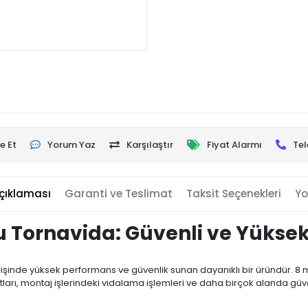
e Et
Yorum Yaz
Karşılaştır
Fiyat Alarmı
Tel
çıklaması
Garanti ve Teslimat
Taksit Seçenekleri
Yo
u Tornavida: Güvenli ve Yükse
işinde yüksek performans ve güvenlik sunan dayanıklı bir üründür. 8 m
satları, montaj işlerindeki vidalama işlemleri ve daha birçok alanda güve