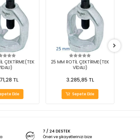
İL ÇEKTİRME(TEK
25 MM ROTİL ÇEKTİRME(TEK
18 MM
İDALI)
VİDALI)
71,28 TL
3.285,85 TL
epete Ekle
Sepete Ekle
7 / 24 DESTEK
ya
Öneri ve şikayetlerinizi bize