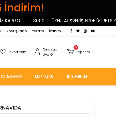
5 İndirim!
ARGO!
3000 TL ÜZERİ ALIŞVERİŞLERDE ÜCRETSİZ KA
Sipariş Takip
Yardım
İletişim
0
Giriş Yap
Favorilerim
Sepetim
Üye Ol
TO & SANAYİ
MARKALAR
İŞ GÜVENLİĞİ
RNAVIDA