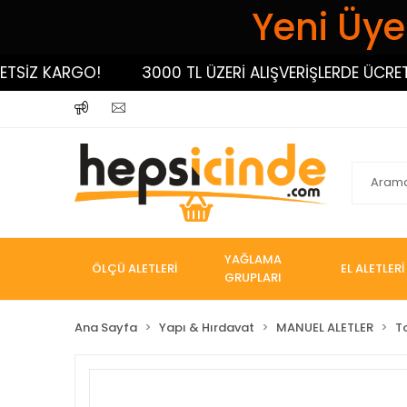
Yeni Üyel
İZ KARGO!
3000 TL ÜZERİ ALIŞVERİŞLERDE ÜCRETSİZ
YAĞLAMA
ÖLÇÜ ALETLERİ
EL ALETLERİ
GRUPLARI
Ana Sayfa
Yapı & Hırdavat
MANUEL ALETLER
T