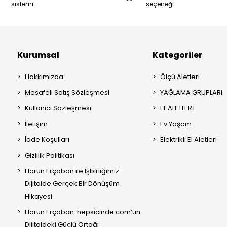
sistemi
seçeneği
Kurumsal
Kategoriler
Hakkımızda
Ölçü Aletleri
Mesafeli Satış Sözleşmesi
YAĞLAMA GRUPLARI
Kullanıcı Sözleşmesi
EL ALETLERİ
İletişim
Ev Yaşam
İade Koşulları
Elektrikli El Aletleri
Gizlilik Politikası
Harun Erçoban ile İşbirliğimiz:
Dijitalde Gerçek Bir Dönüşüm
Hikayesi
Harun Erçoban: hepsicinde.com’un
Dijitaldeki Güçlü Ortağı