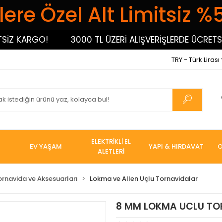
ere Özel Alt Limitsiz %
 KARGO!
3000 TL ÜZERİ ALIŞVERİŞLERDE ÜCRETSİZ K
TRY - Türk Lirası
ELEKTRİKLİ EL
EV YAŞAM
YAPI & HIRDAVAT
O
ALETLERİ
ornavida ve Aksesuarları
Lokma ve Allen Uçlu Tornavidalar
8 MM LOKMA UCLU TO