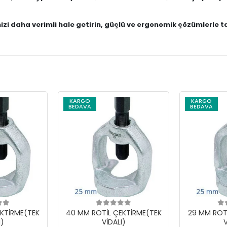
rinizi daha verimli hale getirin, güçlü ve ergonomik çözümlerle t
KARGO
KARGO
BEDAVA
BEDAVA
KTİRME(TEK
40 MM ROTİL ÇEKTİRME(TEK
29 MM ROT
I)
VİDALI)
V