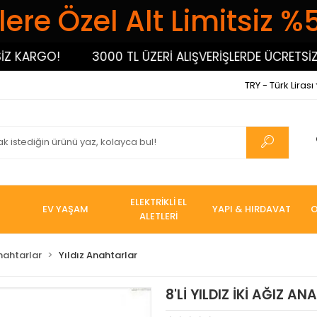
ere Özel Alt Limitsiz %
ARGO!
3000 TL ÜZERİ ALIŞVERİŞLERDE ÜCRETSİZ KAR
TRY - Türk Lirası
ELEKTRİKLİ EL
EV YAŞAM
YAPI & HIRDAVAT
O
ALETLERİ
nahtarlar
Yıldız Anahtarlar
8'Lİ YILDIZ İKİ AĞIZ A