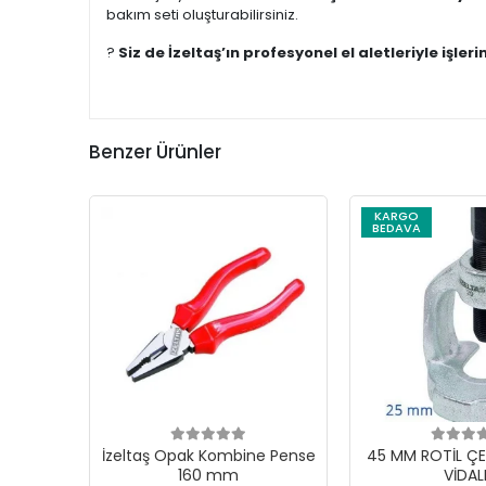
bakım seti oluşturabilirsiniz.
?
Siz de İzeltaş’ın profesyonel el aletleriyle işle
Benzer Ürünler
KARGO
BEDAVA
İzeltaş Opak Kombine Pense
45 MM ROTİL ÇE
160 mm
VİDAL