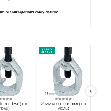
amirat süreçlerinizi kolaylaştırın!
KARGO
BEDAVA
İL ÇEKTİRME(TEK
25 MM ROTİL ÇEKTİRME(TEK
18 MM
İDALI)
VİDALI)