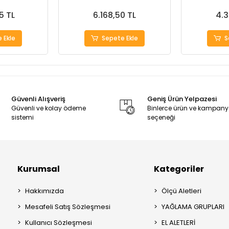
5 TL
6.168,50 TL
4.3
 Ekle
Sepete Ekle
S
Güvenli Alışveriş
Geniş Ürün Yelpazesi
Güvenli ve kolay ödeme
Binlerce ürün ve kampan
sistemi
seçeneği
Kurumsal
Kategoriler
Hakkımızda
Ölçü Aletleri
Mesafeli Satış Sözleşmesi
YAĞLAMA GRUPLARI
Kullanıcı Sözleşmesi
EL ALETLERİ