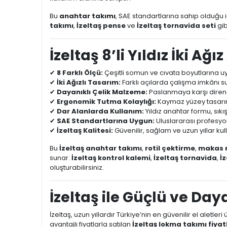
Bu
anahtar takımı
, SAE standartlarına sahip olduğu 
takımı
,
İzeltaş pense
ve
İzeltaş tornavida seti
gib
İzeltaş 8’li Yıldız İki A
✔
8 Farklı Ölçü:
Çeşitli somun ve cıvata boyutlarına uy
✔
İki Ağızlı Tasarım:
Farklı açılarda çalışma imkânı suna
✔
Dayanıklı Çelik Malzeme:
Paslanmaya karşı direnç
✔
Ergonomik Tutma Kolaylığı:
Kaymaz yüzey tasarım
✔
Dar Alanlarda Kullanım:
Yıldız anahtar formu, sık
✔
SAE Standartlarına Uygun:
Uluslararası profesyon
✔
İzeltaş Kalitesi:
Güvenilir, sağlam ve uzun yıllar kullan
Bu
İzeltaş anahtar takımı
,
rotil çektirme
,
makas 
sunar.
İzeltaş kontrol kalemi
,
İzeltaş tornavida
,
İ
oluşturabilirsiniz.
İzeltaş ile Güçlü ve Da
İzeltaş, uzun yıllardır Türkiye’nin en güvenilir el aletle
avantajlı fiyatlarla satılan
İzeltaş lokma takımı fiyat