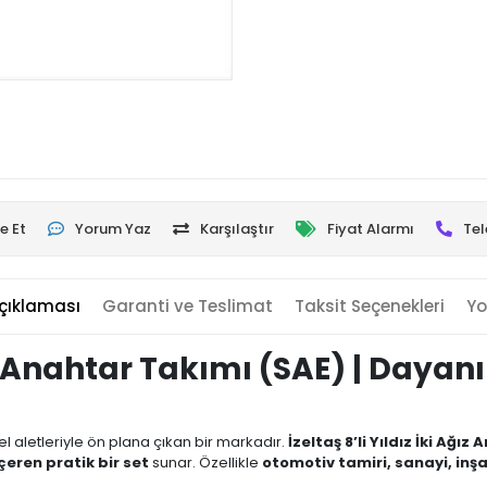
e Et
Yorum Yaz
Karşılaştır
Fiyat Alarmı
Tel
çıklaması
Garanti ve Teslimat
Taksit Seçenekleri
Yo
ğız Anahtar Takımı (SAE) | Dayan
el aletleriyle ön plana çıkan bir markadır.
İzeltaş 8’li Yıldız İki Ağı
çeren pratik bir set
sunar. Özellikle
otomotiv tamiri, sanayi, inşa