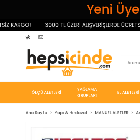
Yeni Üyel
 KARGO!
3000 TL ÜZERİ ALIŞVERİŞLERDE ÜCRETSİZ K
YAĞLAMA
ÖLÇÜ ALETLERİ
EL ALETLERİ
GRUPLARI
Ana Sayfa
Yapı & Hırdavat
MANUEL ALETLER
A