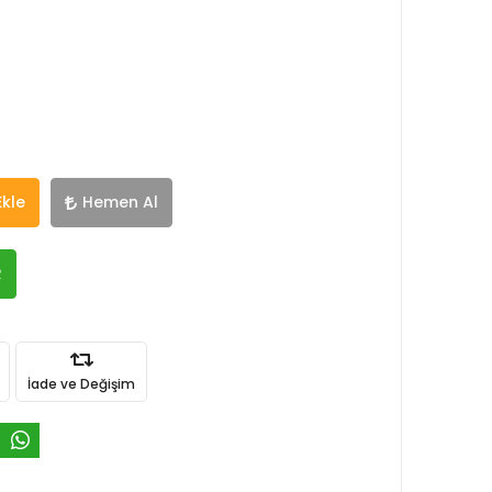
Ekle
Hemen Al
R
İade ve Değişim