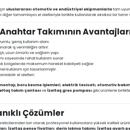
için
uluslararası otomotiv ve endüstriyel ekipmanlarla
tam uyum
i diğer tamamlayıcı el aletleriyle birlikte kullanılarak eksiksiz bir tamir 
ğız Anahtar Takımının Avantajları
umlu, geniş kullanım alanı.
rak iş verimliliğini artırır.
li, uzun ömürlü ve sağlam yapı.
ı sayesinde rahat kullanım sunar.
ışık bölgelerde maksimum hareket kabiliyeti sağlar.
el kullanım için tasarlanmıştır.
ılabilir el aletleri.
montajı
,
boru kesme işlemleri
,
elektrik tesisatı
,
otomotiv bakımı
zeltaş takım çantası
ve
İzeltaş gres pompası
gibi ürünlerle birlikt
yanıklı Çözümler
ri üreticilerinden biri olarak profesyonel kullanıcılara yüksek kaliteli ür
ları
,
İzeltaş pense fiyatları
,
derin lokma takımı
,
İzeltaş ayarlı 