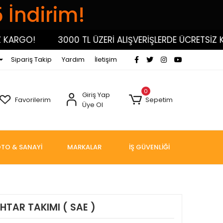
5 İndirim!
GO!
3000 TL ÜZERİ ALIŞVERİŞLERDE ÜCRETSİZ KARG
Sipariş Takip
Yardım
İletişim
0
Giriş Yap
Favorilerim
Sepetim
Üye Ol
TO & SANAYİ
MARKALAR
İŞ GÜVENLİĞİ
NAHTAR TAKIMI ( SAE )