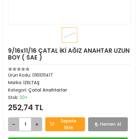
9/16x11/16 ÇATAL İKİ AĞIZ ANAHTAR UZUN
BOY ( SAE )
Ürün Kodu:
0161011417
Marka:
İZELTAŞ
Kategori:
Çatal Anahtarlar
Stok:
20+
252,74 TL
Sepete
Hemen Al
Ekle