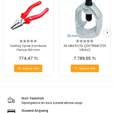
İzeltaş Opak Kombine
45 MM ROTİL ÇEKTİRME(TEK
Pense 160 mm
VİDALI)
774,47 TL
7.789,55 TL
Sepete Ekle
Sepete Ekle
Hızlı Teslimat
Siparişleriniz en kısa sürede elinize ulaşır.
Güvenli Alışveriş