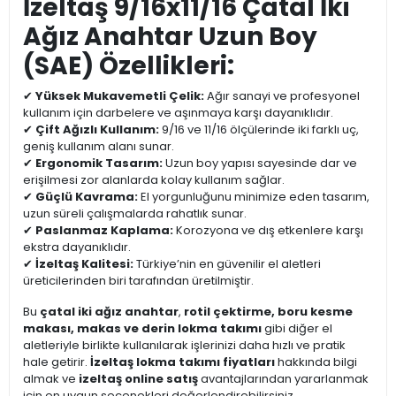
İzeltaş 9/16x11/16 Çatal İki
Ağız Anahtar Uzun Boy
(SAE) Özellikleri:
✔
Yüksek Mukavemetli Çelik:
Ağır sanayi ve profesyonel
kullanım için darbelere ve aşınmaya karşı dayanıklıdır.
✔
Çift Ağızlı Kullanım:
9/16 ve 11/16 ölçülerinde iki farklı uç,
geniş kullanım alanı sunar.
✔
Ergonomik Tasarım:
Uzun boy yapısı sayesinde dar ve
erişilmesi zor alanlarda kolay kullanım sağlar.
✔
Güçlü Kavrama:
El yorgunluğunu minimize eden tasarım,
uzun süreli çalışmalarda rahatlık sunar.
✔
Paslanmaz Kaplama:
Korozyona ve dış etkenlere karşı
ekstra dayanıklıdır.
✔
İzeltaş Kalitesi:
Türkiye’nin en güvenilir el aletleri
üreticilerinden biri tarafından üretilmiştir.
Bu
çatal iki ağız anahtar
,
rotil çektirme, boru kesme
makası, makas ve derin lokma takımı
gibi diğer el
aletleriyle birlikte kullanılarak işlerinizi daha hızlı ve pratik
hale getirir.
İzeltaş lokma takımı fiyatları
hakkında bilgi
almak ve
izeltaş online satış
avantajlarından yararlanmak
için en uygun seçenekleri değerlendirebilirsiniz.