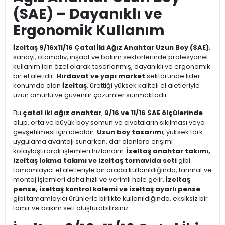
(SAE) – Dayanıklı ve
Ergonomik Kullanım
İzeltaş 9/16x11/16 Çatal İki Ağız Anahtar Uzun Boy (SAE)
,
sanayi, otomotiv, inşaat ve bakım sektörlerinde profesyonel
kullanım için özel olarak tasarlanmış, dayanıklı ve ergonomik
bir el aletidir.
Hırdavat ve yapı market
sektöründe lider
konumda olan
İzeltaş
, ürettiği yüksek kaliteli el aletleriyle
uzun ömürlü ve güvenilir çözümler sunmaktadır.
Bu
çatal iki ağız anahtar
,
9/16 ve 11/16 SAE ölçülerinde
olup, orta ve büyük boy somun ve cıvataların sıkılması veya
gevşetilmesi için idealdir.
Uzun boy tasarımı
, yüksek tork
uygulama avantajı sunarken, dar alanlara erişimi
kolaylaştırarak işlemleri hızlandırır.
İzeltaş anahtar takımı,
izeltaş lokma takımı ve izeltaş tornavida seti
gibi
tamamlayıcı el aletleriyle bir arada kullanıldığında, tamirat ve
montaj işlemleri daha hızlı ve verimli hale gelir.
İzeltaş
pense, izeltaş kontrol kalemi ve izeltaş ayarlı pense
gibi tamamlayıcı ürünlerle birlikte kullanıldığında, eksiksiz bir
tamir ve bakım seti oluşturabilirsiniz.