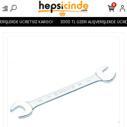
0
ERİŞLERDE ÜCRETSİZ KARGO!
3000 TL ÜZERİ ALIŞVERİŞLERDE ÜCRE