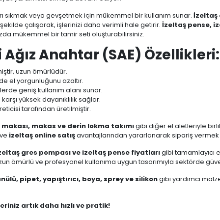
arı sıkmak veya gevşetmek için mükemmel bir kullanım sunar.
İzeltaş
ekilde çalışarak, işlerinizi daha verimli hale getirir.
İzeltaş pense, i
ızda mükemmel bir tamir seti oluşturabilirsiniz.
ki Ağız Anahtar (SAE) Özellikleri:
miştir, uzun ömürlüdür.
de el yorgunluğunu azaltır.
 işlerde geniş kullanım alanı sunar.
arşı yüksek dayanıklılık sağlar.
eticisi tarafından üretilmiştir.
e makası, makas ve derin lokma takımı
gibi diğer el aletleriyle birl
 ve
izeltaş online satış
avantajlarından yararlanarak sipariş vermek için
izeltaş gres pompası ve izeltaş pense fiyatları
gibi tamamlayıcı el 
uzun ömürlü ve profesyonel kullanıma uygun tasarımıyla sektörde güven
nülü, pipet, yapıştırıcı, boya, sprey ve silikon
gibi yardımcı malz
leriniz artık daha hızlı ve pratik!