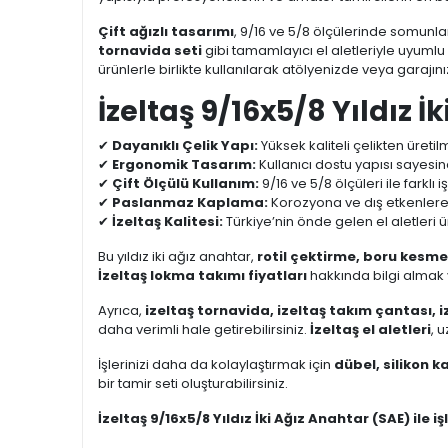
Çift ağızlı tasarımı
, 9/16 ve 5/8 ölçülerinde somunl
tornavida seti
gibi tamamlayıcı el aletleriyle uyumlu ş
ürünlerle birlikte kullanılarak atölyenizde veya garajın
İzeltaş 9/16x5/8 Yıldız İ
✔
Dayanıklı Çelik Yapı:
Yüksek kaliteli çelikten üretil
✔
Ergonomik Tasarım:
Kullanıcı dostu yapısı sayesin
✔
Çift Ölçülü Kullanım:
9/16 ve 5/8 ölçüleri ile farklı
✔
Paslanmaz Kaplama:
Korozyona ve dış etkenlere k
✔
İzeltaş Kalitesi:
Türkiye’nin önde gelen el aletleri ür
Bu yıldız iki ağız anahtar,
rotil çektirme, boru kesm
İzeltaş lokma takımı fiyatları
hakkında bilgi almak
Ayrıca,
izeltaş tornavida, izeltaş takım çantası, 
daha verimli hale getirebilirsiniz.
İzeltaş el aletleri
, 
İşlerinizi daha da kolaylaştırmak için
dübel, silikon ka
bir tamir seti oluşturabilirsiniz.
İzeltaş 9/16x5/8 Yıldız İki Ağız Anahtar (SAE) ile iş