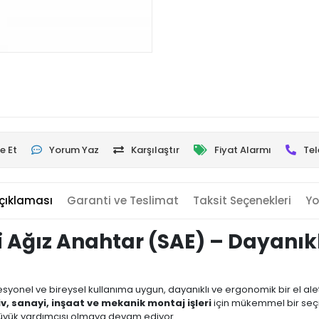
e Et
Yorum Yaz
Karşılaştır
Fiyat Alarmı
Tel
çıklaması
Garanti ve Teslimat
Taksit Seçenekleri
Yo
İki Ağız Anahtar (SAE) – Dayanı
esyonel ve bireysel kullanıma uygun, dayanıklı ve ergonomik bir el alet
, sanayi, inşaat ve mekanik montaj işleri
için mükemmel bir seç
 büyük yardımcısı olmaya devam ediyor.