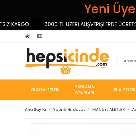
Yeni Üyel
İZ KARGO!
3000 TL ÜZERİ ALIŞVERİŞLERDE ÜCRETSİZ
YAĞLAMA
ÖLÇÜ ALETLERİ
EL ALETLERİ
GRUPLARI
Ana Sayfa
Yapı & Hırdavat
MANUEL ALETLER
A