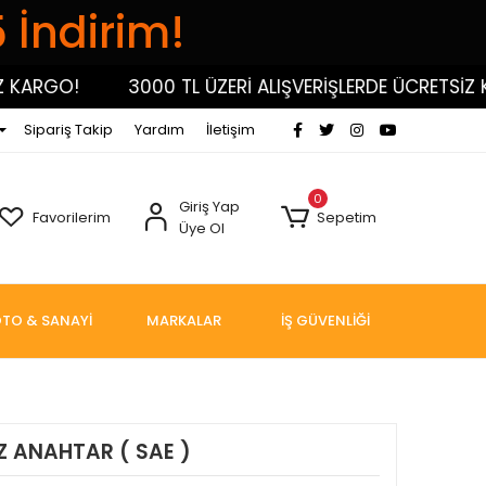
5 İndirim!
ARGO!
3000 TL ÜZERİ ALIŞVERİŞLERDE ÜCRETSİZ KA
Sipariş Takip
Yardım
İletişim
0
Giriş Yap
Favorilerim
Sepetim
Üye Ol
TO & SANAYİ
MARKALAR
İŞ GÜVENLİĞİ
ĞIZ ANAHTAR ( SAE )