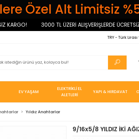
ere Özel Alt Limitsiz %
 KARGO!
3000 TL ÜZERİ ALIŞVERİŞLERDE ÜCRETSİZ K
TRY - Türk Lirası
ELEKTRİKLİ EL
EV YAŞAM
YAPI & HIRDAVAT
O
ALETLERİ
nahtarlar
Yıldız Anahtarlar
9/16x5/8 YILDIZ İKİ A