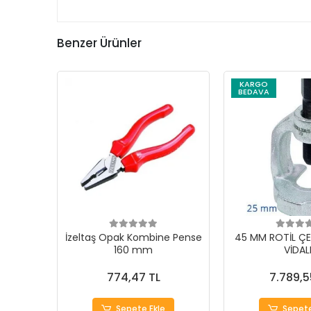
Benzer Ürünler
KARGO
BEDAVA
İzeltaş Opak Kombine Pense
45 MM ROTİL ÇE
160 mm
VİDAL
774,47 TL
7.789,5
Sepete Ekle
Sepete