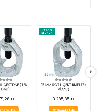
KARGO
BEDAVA
İL ÇEKTİRME(TEK
25 MM ROTİL ÇEKTİRME(TEK
18 MM
İDALI)
VİDALI)
71,28 TL
3.285,85 TL
epete Ekle
Sepete Ekle