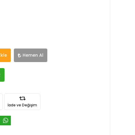
Ekle
Hemen Al
R
İade ve Değişim