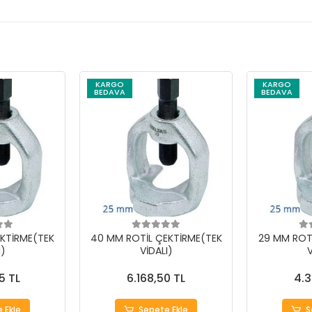
KARGO
KARGO
BEDAVA
BEDAVA
KTİRME(TEK
40 MM ROTİL ÇEKTİRME(TEK
29 MM ROT
I)
VİDALI)
V
5 TL
6.168,50 TL
4.3
 Ekle
Sepete Ekle
S