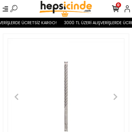
0
VERİŞLERDE ÜCRETSİZ KARGO!
3000 TL ÜZERİ ALIŞVERİŞLERDE ÜCR