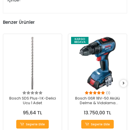
içinde!
Benzer Ürünler
KARGO
BEDAVA
(1)
Bosch SDS Plus-1 K-Delici
Bosch GSR 18V-50 Akülü
Ucu 1 Adet
Delme & Vidalama
Makinesi - Güçlü
95,64 TL
13.750,00 TL
Performans
Sepete Ekle
Sepete Ekle