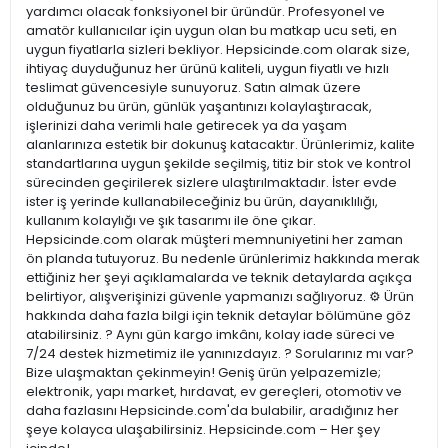
yardımcı olacak fonksiyonel bir üründür. Profesyonel ve
amatör kullanıcılar için uygun olan bu matkap ucu seti, en
uygun fiyatlarla sizleri bekliyor. Hepsicinde.com olarak size,
ihtiyaç duyduğunuz her ürünü kaliteli, uygun fiyatlı ve hızlı
teslimat güvencesiyle sunuyoruz. Satın almak üzere
olduğunuz bu ürün, günlük yaşantınızı kolaylaştıracak,
işlerinizi daha verimli hale getirecek ya da yaşam
alanlarınıza estetik bir dokunuş katacaktır. Ürünlerimiz, kalite
standartlarına uygun şekilde seçilmiş, titiz bir stok ve kontrol
sürecinden geçirilerek sizlere ulaştırılmaktadır. İster evde
ister iş yerinde kullanabileceğiniz bu ürün, dayanıklılığı,
kullanım kolaylığı ve şık tasarımı ile öne çıkar.
Hepsicinde.com olarak müşteri memnuniyetini her zaman
ön planda tutuyoruz. Bu nedenle ürünlerimiz hakkında merak
ettiğiniz her şeyi açıklamalarda ve teknik detaylarda açıkça
belirtiyor, alışverişinizi güvenle yapmanızı sağlıyoruz. ⚙️ Ürün
hakkında daha fazla bilgi için teknik detaylar bölümüne göz
atabilirsiniz. ? Aynı gün kargo imkânı, kolay iade süreci ve
7/24 destek hizmetimiz ile yanınızdayız. ? Sorularınız mı var?
Bize ulaşmaktan çekinmeyin! Geniş ürün yelpazemizle;
elektronik, yapı market, hırdavat, ev gereçleri, otomotiv ve
daha fazlasını Hepsicinde.com'da bulabilir, aradığınız her
şeye kolayca ulaşabilirsiniz. Hepsicinde.com – Her şey