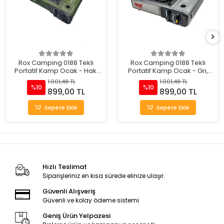
Rox Camping 0188 Tekli
Rox Camping 0188 Tekli
Portatif Kamp Ocak - Haki
Portatif Kamp Ocak - Gri,
Yeşil, Rüzgarlıklı, Ekstra Gaz
Rüzgarlıklı, Ekstra Gaz Girişli
1.001,48 TL
1.001,48 TL
Girişli
%10
%10
899,00 TL
899,00 TL
Sepete Ekle
Sepete Ekle
Hızlı Teslimat
Siparişleriniz en kısa sürede elinize ulaşır.
Güvenli Alışveriş
Güvenli ve kolay ödeme sistemi
Geniş Ürün Yelpazesi