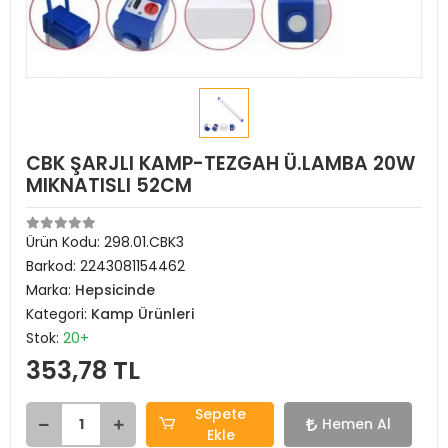
CBK ŞARJLI KAMP-TEZGAH Ü.LAMBA 20W
MIKNATISLI 52CM
Ürün Kodu:
298.01.CBK3
Barkod:
2243081154462
Marka:
Hepsicinde
Kategori:
Kamp Ürünleri
Stok:
20+
353,78 TL
Sepete
Hemen Al
Ekle