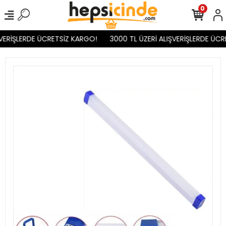
0
VERİŞLERDE ÜCRETSİZ KARGO!
3000 TL ÜZERİ ALIŞVERİŞLERDE ÜCR