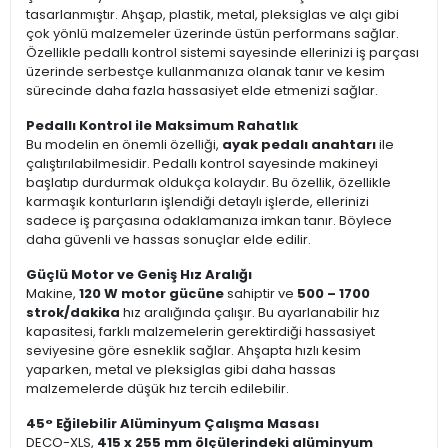
tasarlanmıştır. Ahşap, plastik, metal, pleksiglas ve alçı gibi
çok yönlü malzemeler üzerinde üstün performans sağlar.
Özellikle pedallı kontrol sistemi sayesinde ellerinizi iş parçası
üzerinde serbestçe kullanmanıza olanak tanır ve kesim
sürecinde daha fazla hassasiyet elde etmenizi sağlar.
Pedallı Kontrol ile Maksimum Rahatlık
Bu modelin en önemli özelliği,
ayak pedalı anahtarı
ile
çalıştırılabilmesidir. Pedallı kontrol sayesinde makineyi
başlatıp durdurmak oldukça kolaydır. Bu özellik, özellikle
karmaşık konturların işlendiği detaylı işlerde, ellerinizi
sadece iş parçasına odaklamanıza imkan tanır. Böylece
daha güvenli ve hassas sonuçlar elde edilir.
Güçlü Motor ve Geniş Hız Aralığı
Makine,
120 W motor gücüne
sahiptir ve
500 – 1700
strok/dakika
hız aralığında çalışır. Bu ayarlanabilir hız
kapasitesi, farklı malzemelerin gerektirdiği hassasiyet
seviyesine göre esneklik sağlar. Ahşapta hızlı kesim
yaparken, metal ve pleksiglas gibi daha hassas
malzemelerde düşük hız tercih edilebilir.
45° Eğilebilir Alüminyum Çalışma Masası
DECO-XLS,
415 x 255 mm ölçülerindeki alüminyum