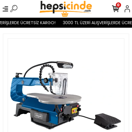
0
ERİŞLERDE ÜCRETSİZ KARGO!
3000 TL ÜZERİ ALIŞVERİŞLERDE ÜCRE