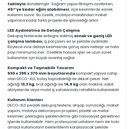
tablayla
donatılmıştır. Sağlam yapısı titreşimi azaltırken,
45°’ye kadar eğim alabilmesi
, açılı kesimlerde esnek
kullanım sunar. Bu özellik, mobilya imalatından maket
yapımına kadar farklı projelerde işlevselliği artırır.
LED Aydınlatma ile Detaylı Çalışma
Dekupaj testerede entegre edilmiş
esnek ve geniş LED
çalışma lambası
, iş parçasını en iyi şekilde aydınlatır.
Böylece ince detaylı kesimlerde görüş alanı netleşir ve hata
payı minimuma iner. Özellikle hassas işler ve uzun süreli
kullanımlar için büyük avantaj sağlar.
Kompakt ve Taşınabilir Tasarım
630 x 295 x 370 mm boyutlarında
kompakt yapıya sahip
olan DECO-XLS, kolay taşınabilirliği ile dikkat çeker. Net
ağırlığı
13,3 kg
, brüt ağırlığı ise
14,9 kg
olan makine, sabit
atölyelerde veya mobil iş sahalarında rahatlıkla kullanılabilir.
Kullanım Alanları
DECO-XLS pedallı dekupaj testere; ahşap oymacılığı, maket
yapımı, mobilya dekorasyon projeleri, plastik ve metal
kesimler, pleksiglas şekillendirme gibi hassasiyet gerektiren
işlerde kullanılabilir. Hem profesyonel ustaların hem de hobi
amaçlı kullanıcıların beklentilerini karşılayacak şekilde