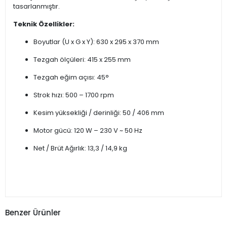
tasarlanmıştır.
Teknik Özellikler:
Boyutlar (U x G x Y): 630 x 295 x 370 mm
Tezgah ölçüleri: 415 x 255 mm
Tezgah eğim açısı: 45°
Strok hızı: 500 – 1700 rpm
Kesim yüksekliği / derinliği: 50 / 406 mm
Motor gücü: 120 W – 230 V ~ 50 Hz
Net / Brüt Ağırlık: 13,3 / 14,9 kg
Benzer Ürünler