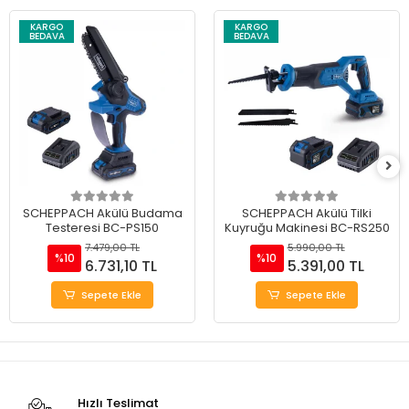
KARGO
KARGO
BEDAVA
BEDAVA
SCHEPPACH Akülü Budama
SCHEPPACH Akülü Tilki
Testeresi BC-PS150
Kuyruğu Makinesi BC-RS250
7.479,00 TL
5.990,00 TL
%10
%10
6.731,10 TL
5.391,00 TL
Sepete Ekle
Sepete Ekle
Hızlı Teslimat