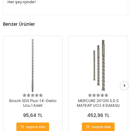
Her şey içinde!
Benzer Ürünler
Bosch SDS Plus-1 K-Delici
MERCURE 20*210 S.D.S
Ucu 1 Adet
MATKAP UCU 4 ELMASLI
95,64 TL
452,96 TL
Sepete Ekle
Sepete Ekle