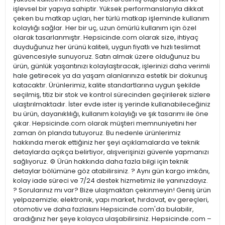
işlevsel bir yapıya sahiptir. Yüksek performanslarıyla dikkat
çeken bu matkap uçları, her türlü matkap işleminde kullanım
kolaylığı sağlar. Her bir uç, uzun ömürlü kullanım için özel
olarak tasarlanmıştır. Hepsicinde.com olarak size, ihtiyaç
duyduğunuz her ürünü kaliteli, uygun fiyatlı ve hızlı teslimat
güvencesiyle sunuyoruz. Satın almak üzere olduğunuz bu
ürün, günlük yaşantınızı kolaylaştıracak, işlerinizi daha verimli
hale getirecek ya da yaşam alanlarınıza estetik bir dokunuş
katacaktır. Ürünlerimiz, kalite standartlarına uygun şekilde
seçilmiş, titiz bir stok ve kontrol sürecinden geçirilerek sizlere
ulaştırılmaktadır. İster evde ister iş yerinde kullanabileceğiniz
bu ürün, dayanıklılığı, kullanım kolaylığı ve şık tasarımı ile öne
çıkar. Hepsicinde.com olarak müşteri memnuniyetini her
zaman ön planda tutuyoruz. Bu nedenle ürünlerimiz
hakkında merak ettiğiniz her şeyi açıklamalarda ve teknik
detaylarda açıkça belirtiyor, alışverişinizi güvenle yapmanızı
sağlıyoruz. ⚙️ Ürün hakkında daha fazla bilgi için teknik
detaylar bölümüne göz atabilirsiniz. ? Aynı gün kargo imkânı,
kolay iade süreci ve 7/24 destek hizmetimiz ile yanınızdayız.
? Sorularınız mı var? Bize ulaşmaktan çekinmeyin! Geniş ürün
yelpazemizle; elektronik, yapı market, hırdavat, ev gereçleri,
otomotiv ve daha fazlasını Hepsicinde.com'da bulabilir,
aradığınız her şeye kolayca ulaşabilirsiniz. Hepsicinde.com –