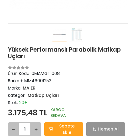
Yüksek Performanslı Parabolik Matkap
Uçları
Ürün Kodu:
0MAMGT1008
Barkod:
MM46001252
Marka:
MAIER
Kategori:
Matkap Uçları
Stok:
20+
KARGO
3.175,48 TL
BEDAVA
Sepete
Hemen Al
Ekle