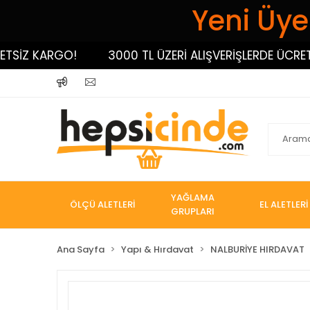
Yeni Üyel
İZ KARGO!
3000 TL ÜZERİ ALIŞVERİŞLERDE ÜCRETSİZ
YAĞLAMA
ÖLÇÜ ALETLERİ
EL ALETLERİ
GRUPLARI
Ana Sayfa
Yapı & Hırdavat
NALBURİYE HIRDAVAT