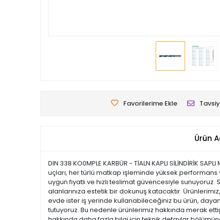
Favorilerime Ekle
Tavsiy
Ürün A
DIN 338 KO0MPLE KARBÜR - TİALN KAPLI SİLİNDİRİK SAPLI
uçları, her türlü matkap işleminde yüksek performans v
uygun fiyatlı ve hızlı teslimat güvencesiyle sunuyoruz.
alanlarınıza estetik bir dokunuş katacaktır. Ürünlerimiz, 
evde ister iş yerinde kullanabileceğiniz bu ürün, dayan
tutuyoruz. Bu nedenle ürünlerimiz hakkında merak ettiği
hakkında daha fazla bilgi için teknik detaylar bölümüne