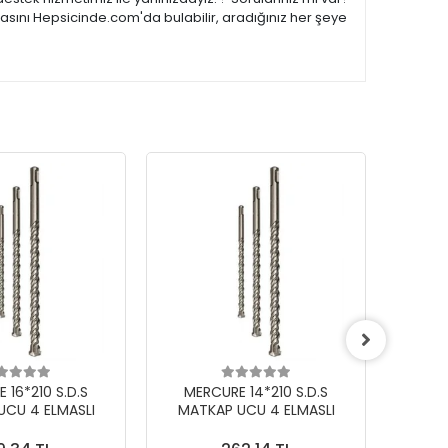
asını Hepsicinde.com'da bulabilir, aradığınız her şeye
 16*210 S.D.S
MERCURE 14*210 S.D.S
MER
UCU 4 ELMASLI
MATKAP UCU 4 ELMASLI
MAT