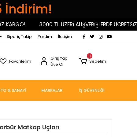
5 İndirim!
KARGO!
3000 TL ÜZERİ ALIŞVERİŞLERDE ÜCRETSİZ KA
Sipariş Takip
Yardım
İletişim
0
Giriş Yap
Favorilerim
Sepetim
Üye Ol
TO & SANAYİ
MARKALAR
İŞ GÜVENLİĞİ
Karbür Matkap Uçları