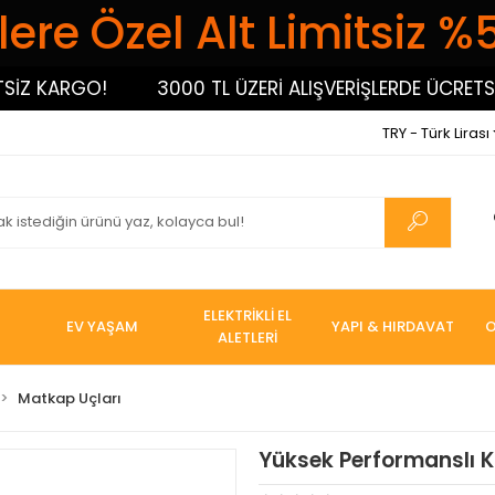
ere Özel Alt Limitsiz %
 KARGO!
3000 TL ÜZERİ ALIŞVERİŞLERDE ÜCRETSİZ 
TRY - Türk Lirası
ELEKTRİKLİ EL
EV YAŞAM
YAPI & HIRDAVAT
O
ALETLERİ
Matkap Uçları
Yüksek Performanslı 