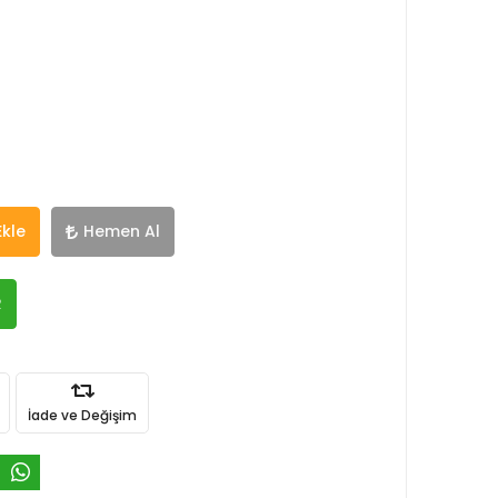
Ekle
Hemen Al
R
İade ve Değişim