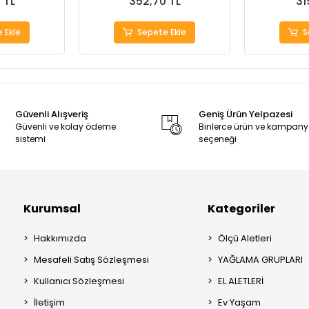
 TL
352,70 TL
31
 Ekle
Sepete Ekle
S
Güvenli Alışveriş
Geniş Ürün Yelpazesi
Güvenli ve kolay ödeme
Binlerce ürün ve kampan
sistemi
seçeneği
Kurumsal
Kategoriler
Hakkımızda
Ölçü Aletleri
Mesafeli Satış Sözleşmesi
YAĞLAMA GRUPLARI
Kullanıcı Sözleşmesi
EL ALETLERİ
İletişim
Ev Yaşam