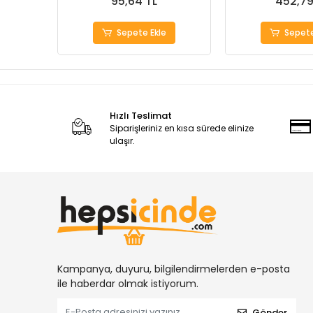
95,64 TL
452,79
Sepete Ekle
Sepete
Hızlı Teslimat
Siparişleriniz en kısa sürede elinize
ulaşır.
Kampanya, duyuru, bilgilendirmelerden e-posta
ile haberdar olmak istiyorum.
Gönder