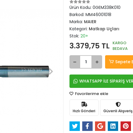
Ürün Kodu:
0GEM338K010
Barkod:
MM46001018
Marka:
MAIER
Kategori:
Matkap Uçları
Stok:
20+
KARGO
3.379,75 TL
BEDAVA
Sepete 
WHATSAPP İLE SİPARİŞ VE
Favorilerime ekle
Hızlı Gönderi
Güvenli Alışveriş