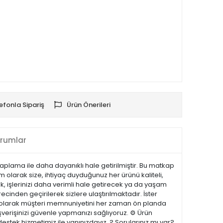
efonla Sipariş
Ürün Önerileri
rumlar
plama ile daha dayanıklı hale getirilmiştir. Bu matkap
olarak size, ihtiyaç duyduğunuz her ürünü kaliteli,
k, işlerinizi daha verimli hale getirecek ya da yaşam
recinden geçirilerek sizlere ulaştırılmaktadır. İster
.com olarak müşteri memnuniyetini her zaman ön planda
şverişinizi güvenle yapmanızı sağlıyoruz. ⚙️ Ürün
estek hizmetimiz ile yanınızdayız. ? Sorularınız mı var?