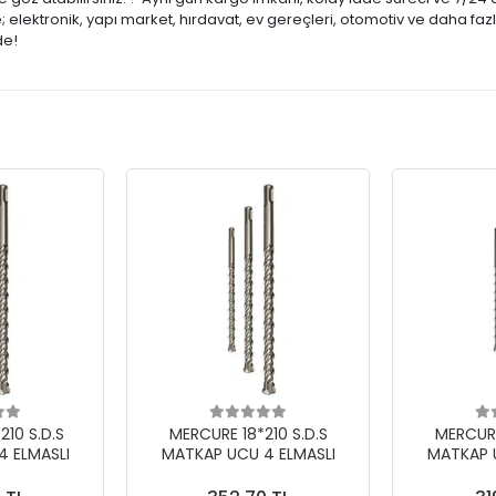
lektronik, yapı market, hırdavat, ev gereçleri, otomotiv ve daha fazl
de!
10 S.D.S
MERCURE 18*210 S.D.S
MERCURE
 ELMASLI
MATKAP UCU 4 ELMASLI
MATKAP 