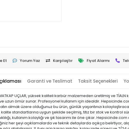
e Et
Yorum Yaz
Karşılaştır
Fiyat Alarmı
Tel
çıklaması
Garanti ve Teslimat
Taksit Seçenekleri
Yo
 MATKAP UÇLAR, yüksek kaliteli karbür malzemeden üretilmiş ve TİALN ka
e uzun ömür sunar. Profesyonel kullanım için idealdir. Hepsicinde.com 
 Satın almak üzere olduğunuz bu ürün, günlük yaşantınızı kolaylaştıraca
kalite standartlarına uygun şekilde seçilmiş, titiz bir stok ve kontrol sü
ıklılığı, kullanım kolaylığı ve şık tasarımı ile öne çıkar. Hepsicinde
niz her şeyi açıklamalarda ve teknik detaylarda açıkça belirtiyor, alı
 göz atabilirsiniz. ? Aynı gün kargo imkânı, kolay iade süreci ve 7/24 d