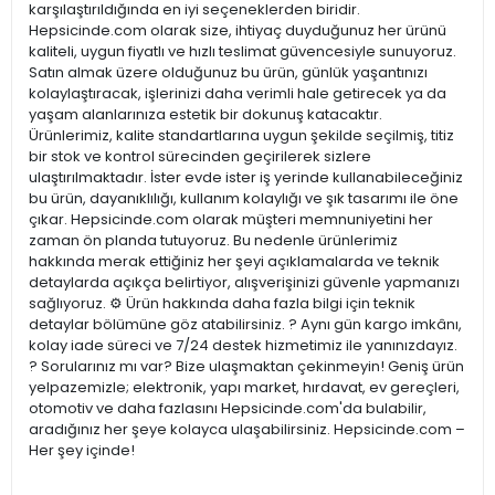
karşılaştırıldığında en iyi seçeneklerden biridir.
Hepsicinde.com olarak size, ihtiyaç duyduğunuz her ürünü
kaliteli, uygun fiyatlı ve hızlı teslimat güvencesiyle sunuyoruz.
Satın almak üzere olduğunuz bu ürün, günlük yaşantınızı
kolaylaştıracak, işlerinizi daha verimli hale getirecek ya da
yaşam alanlarınıza estetik bir dokunuş katacaktır.
Ürünlerimiz, kalite standartlarına uygun şekilde seçilmiş, titiz
bir stok ve kontrol sürecinden geçirilerek sizlere
ulaştırılmaktadır. İster evde ister iş yerinde kullanabileceğiniz
bu ürün, dayanıklılığı, kullanım kolaylığı ve şık tasarımı ile öne
çıkar. Hepsicinde.com olarak müşteri memnuniyetini her
zaman ön planda tutuyoruz. Bu nedenle ürünlerimiz
hakkında merak ettiğiniz her şeyi açıklamalarda ve teknik
detaylarda açıkça belirtiyor, alışverişinizi güvenle yapmanızı
sağlıyoruz. ⚙️ Ürün hakkında daha fazla bilgi için teknik
detaylar bölümüne göz atabilirsiniz. ? Aynı gün kargo imkânı,
kolay iade süreci ve 7/24 destek hizmetimiz ile yanınızdayız.
? Sorularınız mı var? Bize ulaşmaktan çekinmeyin! Geniş ürün
yelpazemizle; elektronik, yapı market, hırdavat, ev gereçleri,
otomotiv ve daha fazlasını Hepsicinde.com'da bulabilir,
aradığınız her şeye kolayca ulaşabilirsiniz. Hepsicinde.com –
Her şey içinde!