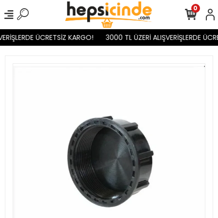
0
VERİŞLERDE ÜCRETSİZ KARGO!
3000 TL ÜZERİ ALIŞVERİŞLERDE ÜCR