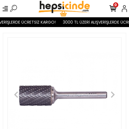
0
VERİŞLERDE ÜCRETSİZ KARGO!
3000 TL ÜZERİ ALIŞVERİŞLERDE ÜCR