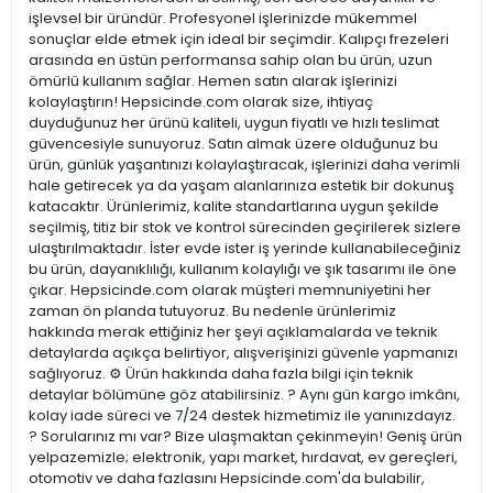
işlevsel bir üründür. Profesyonel işlerinizde mükemmel
sonuçlar elde etmek için ideal bir seçimdir. Kalıpçı frezeleri
arasında en üstün performansa sahip olan bu ürün, uzun
ömürlü kullanım sağlar. Hemen satın alarak işlerinizi
kolaylaştırın! Hepsicinde.com olarak size, ihtiyaç
duyduğunuz her ürünü kaliteli, uygun fiyatlı ve hızlı teslimat
güvencesiyle sunuyoruz. Satın almak üzere olduğunuz bu
ürün, günlük yaşantınızı kolaylaştıracak, işlerinizi daha verimli
hale getirecek ya da yaşam alanlarınıza estetik bir dokunuş
katacaktır. Ürünlerimiz, kalite standartlarına uygun şekilde
seçilmiş, titiz bir stok ve kontrol sürecinden geçirilerek sizlere
ulaştırılmaktadır. İster evde ister iş yerinde kullanabileceğiniz
bu ürün, dayanıklılığı, kullanım kolaylığı ve şık tasarımı ile öne
çıkar. Hepsicinde.com olarak müşteri memnuniyetini her
zaman ön planda tutuyoruz. Bu nedenle ürünlerimiz
hakkında merak ettiğiniz her şeyi açıklamalarda ve teknik
detaylarda açıkça belirtiyor, alışverişinizi güvenle yapmanızı
sağlıyoruz. ⚙️ Ürün hakkında daha fazla bilgi için teknik
detaylar bölümüne göz atabilirsiniz. ? Aynı gün kargo imkânı,
kolay iade süreci ve 7/24 destek hizmetimiz ile yanınızdayız.
? Sorularınız mı var? Bize ulaşmaktan çekinmeyin! Geniş ürün
yelpazemizle; elektronik, yapı market, hırdavat, ev gereçleri,
otomotiv ve daha fazlasını Hepsicinde.com'da bulabilir,