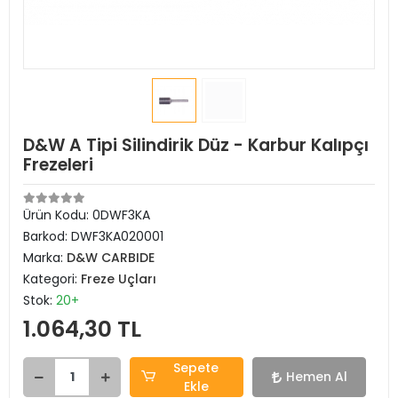
D&W A Tipi Silindirik Düz - Karbur Kalıpçı
Frezeleri
Ürün Kodu:
0DWF3KA
Barkod:
DWF3KA020001
Marka:
D&W CARBIDE
Kategori:
Freze Uçları
Stok:
20+
1.064,30 TL
Sepete
Hemen Al
Ekle