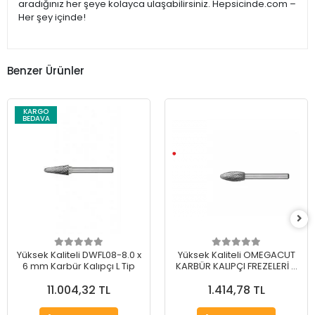
aradığınız her şeye kolayca ulaşabilirsiniz. Hepsicinde.com –
Her şey içinde!
Benzer Ürünler
KARGO
BEDAVA
Yüksek Kaliteli DWFL08-8.0 x
Yüksek Kaliteli OMEGACUT
6 mm Karbür Kalıpçı L Tip
KARBÜR KALIPÇI FREZELERİ H
TİP 12 mm
11.004,32 TL
1.414,78 TL