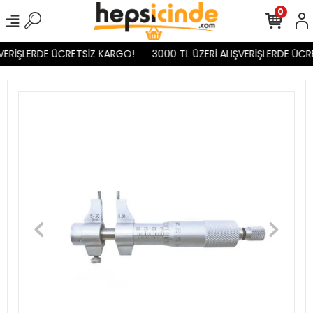
0
VERİŞLERDE ÜCRETSİZ KARGO!
3000 TL ÜZERİ ALIŞVERİŞLERDE ÜCR