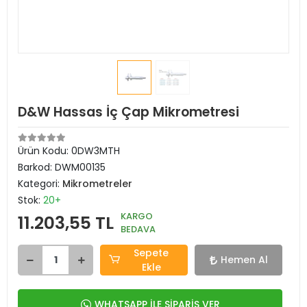
D&W Hassas İç Çap Mikrometresi
Ürün Kodu:
0DW3MTH
Barkod:
DWM00135
Kategori:
Mikrometreler
Stok:
20+
KARGO
11.203,55 TL
BEDAVA
Sepete
Hemen Al
Ekle
WHATSAPP İLE SİPARİŞ VER