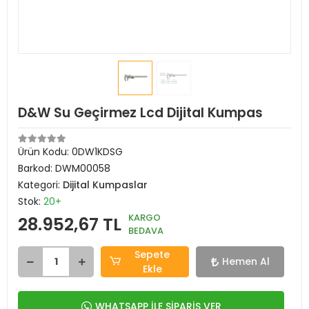
D&W Su Geçirmez Lcd Dijital Kumpas
Ürün Kodu:
0DW1KDSG
Barkod:
DWM00058
Kategori:
Dijital Kumpaslar
Stok:
20+
KARGO
28.952,67 TL
BEDAVA
Sepete
Hemen Al
Ekle
WHATSAPP İLE SİPARİŞ VER