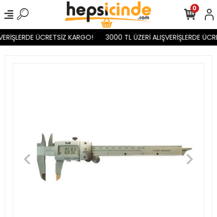
0
VERİŞLERDE ÜCRETSİZ KARGO!
3000 TL ÜZERİ ALIŞVERİŞLERDE ÜCR