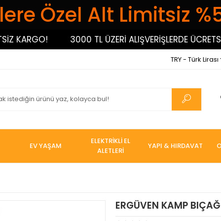
ere Özel Alt Limitsiz %
 KARGO!
3000 TL ÜZERİ ALIŞVERİŞLERDE ÜCRETSİZ 
TRY - Türk Lirası
ELEKTRİKLİ EL
EV YAŞAM
YAPI & HIRDAVAT
O
ALETLERİ
ERGÜVEN KAMP BIÇAĞ