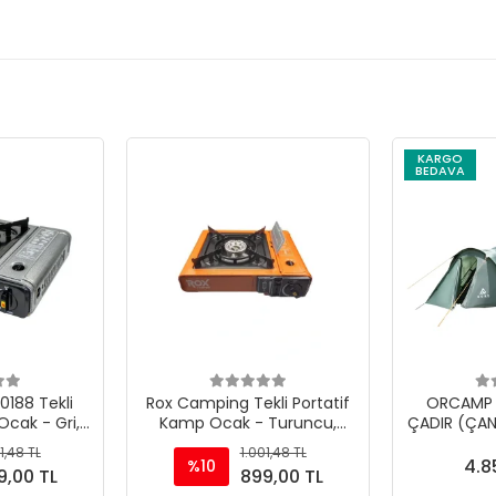
KARGO
BEDAVA
188 Tekli
Rox Camping Tekli Portatif
ORCAMP N
Ocak - Gri,
Kamp Ocak - Turuncu,
ÇADIR (ÇAN
a Gaz Girişli
Rüzgarlıklı, Ekstra Gaz Girişli
1,48 TL
1.001,48 TL
4.8
%10
9,00 TL
899,00 TL