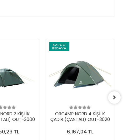
KARGO
BEDAVA
ORD 2 KİŞİLİK
ORCAMP NORD 4 KİŞİLİK
BAYGA
TALI) OUT-3000
ÇADIR (ÇANTALI) OUT-3020
KA
50,23 TL
6.167,04 TL