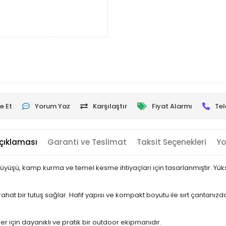
e Et
Yorum Yaz
Karşılaştır
Fiyat Alarmı
Tel
çıklaması
Garanti ve Teslimat
Taksit Seçenekleri
Yo
, kamp kurma ve temel kesme ihtiyaçları için tasarlanmıştır. Yüksek 
rahat bir tutuş sağlar. Hafif yapısı ve kompakt boyutu ile sırt çantan
.
için dayanıklı ve pratik bir outdoor ekipmanıdır.