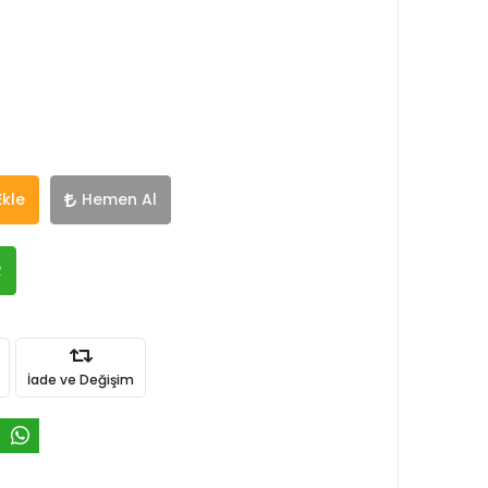
Ekle
Hemen Al
R
İade ve Değişim