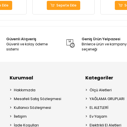
 Ekle
Sepete Ekle
S
Güvenli Alışveriş
Geniş Ürün Yelpazesi
Güvenli ve kolay ödeme
Binlerce ürün ve kampan
sistemi
seçeneği
Kurumsal
Kategoriler
Hakkımızda
Ölçü Aletleri
Mesafeli Satış Sözleşmesi
YAĞLAMA GRUPLARI
Kullanıcı Sözleşmesi
EL ALETLERİ
İletişim
Ev Yaşam
İade Koşulları
Elektrikli El Aletleri