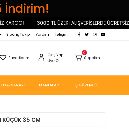
5 İndirim!
KARGO!
3000 TL ÜZERİ ALIŞVERİŞLERDE ÜCRETSİZ KA
Sipariş Takip
Yardım
İletişim
0
Giriş Yap
Favorilerim
Sepetim
Üye Ol
TO & SANAYİ
MARKALAR
İŞ GÜVENLİĞİ
I KÜÇÜK 35 CM