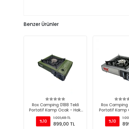
Benzer Ürünler
Rox Camping 0188 Tekli
Rox Camping 0
Portatif Kamp Ocak - Haki
Portatif Kamp 
Yeşil, Rüzgarlıklı, Ekstra Gaz
Rüzgarlıklı, Ekstr
1.001,48 TL
1.00
Girişli
%10
%10
899,00 TL
89