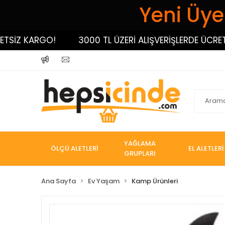
Yeni Üyel
İZ KARGO!
3000 TL ÜZERİ ALIŞVERİŞLERDE ÜCRETSİZ
YAĞLAMA
ÖLÇÜ ALETLERİ
EL ALETLERİ
GRUPLARI
Ana Sayfa
Ev Yaşam
Kamp Ürünleri