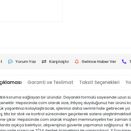
Et
Yorum Yaz
Karşılaştır
Gelince Haber Ver
çıklaması
Garanti ve Teslimat
Taksit Seçenekleri
Yo
tkili koruma sağlayan bir üründür. Dayanıklı formülü sayesinde uzun s
enektir. Hepsicinde.com olarak size, ihtiyaç duyduğunuz her ürünü kalit
yaşantınızı kolaylaştıracak, işlerinizi daha verimli hale getirecek ya
, titiz bir stok ve kontrol sürecinden geçirilerek sizlere ulaştırılmaktad
ı ile öne çıkar. Hepsicinde.com olarak müşteri memnuniyetini her zaman
arda açıkça belirtiyor, alışverişinizi güvenle yapmanızı sağlıyoruz. ⚙️ 
olay iade süreci ve 7/24 destek hizmetimiz ile yanınızdayız. ? Sorular