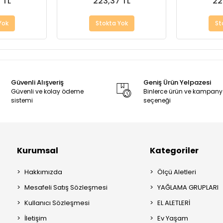
 TL
223,37 TL
22
Yok
Stokta Yok
St
Güvenli Alışveriş
Geniş Ürün Yelpazesi
Güvenli ve kolay ödeme
Binlerce ürün ve kampan
sistemi
seçeneği
Kurumsal
Kategoriler
Hakkımızda
Ölçü Aletleri
Mesafeli Satış Sözleşmesi
YAĞLAMA GRUPLARI
Kullanıcı Sözleşmesi
EL ALETLERİ
İletişim
Ev Yaşam