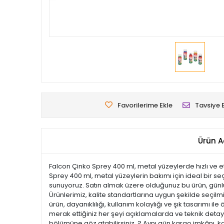
Favorilerime Ekle
Tavsiye 
Ürün A
Falcon Çinko Sprey 400 ml, metal yüzeylerde hızlı ve e
Sprey 400 ml, metal yüzeylerin bakımı için ideal bir seç
sunuyoruz. Satın almak üzere olduğunuz bu ürün, günlük 
Ürünlerimiz, kalite standartlarına uygun şekilde seçilmiş
ürün, dayanıklılığı, kullanım kolaylığı ve şık tasarım
merak ettiğiniz her şeyi açıklamalarda ve teknik detayl
bölümüne göz atabilirsiniz. ? Aynı gün kargo imkânı, k