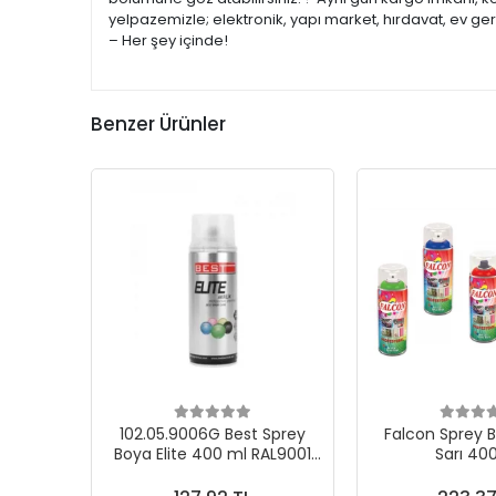
yelpazemizle; elektronik, yapı market, hırdavat, ev ge
– Her şey içinde!
Benzer Ürünler
102.05.9006G Best Sprey
Falcon Sprey B
Boya Elite 400 ml RAL9001
Sarı 40
Metal Gri