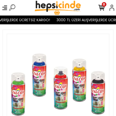
0
VERİŞLERDE ÜCRETSİZ KARGO!
3000 TL ÜZERİ ALIŞVERİŞLERDE ÜCR