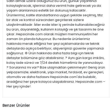
Satın almak üzere olduğunuz bu ürün, günlük yaşantınızı
kolaylaştıracak, işlerinizi daha verimli hale getirecek ya da
yaşam alanlarınıza estetik bir dokunuş katacaktır.
Ürünlerimiz, kalite standartlarına uygun şekilde seçilmiş, titiz
bir stok ve kontrol sürecinden geçirilerek sizlere
ulaştırılmaktadır. İster evde ister iş yerinde kullanabileceğiniz
bu ürün, dayanıklılığı, kullanım kolaylığı ve şık tasarımı ile öne
çıkar. Hepsicinde.com olarak müşteri memnuniyetini her
zaman ön planda tutuyoruz. Bu nedenle ürünlerimiz
hakkında merak ettiğiniz her şeyi açıklamalarda ve teknik
detaylarda açıkça belirtiyor, alışverişinizi güvenle yapmanızı
sağlıyoruz. ⚙️ Ürün hakkında daha fazla bilgi için teknik
detaylar bölümüne göz atabilirsiniz. ? Aynı gün kargo imkânı,
kolay iade süreci ve 7/24 destek hizmetimiz ile yanınızdayız.
? Sorularınız mı var? Bize ulaşmaktan çekinmeyin! Geniş ürün
yelpazemizle; elektronik, yapı market, hırdavat, ev gereçleri,
otomotiv ve daha fazlasını Hepsicinde.com'da bulabilir,
aradığınız her şeye kolayca ulaşabilirsiniz. Hepsicinde.com –
Her şey içinde!
Benzer Ürünler