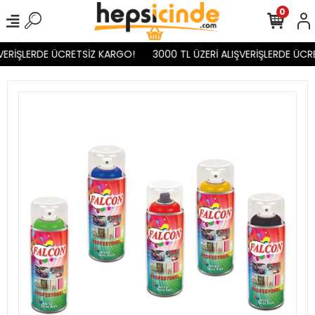
0
VERİŞLERDE ÜCRETSİZ KARGO!
3000 TL ÜZERİ ALIŞVERİŞLERDE ÜCR