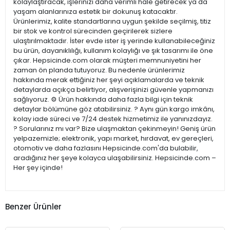
kolaylaştıracak, işlerinizi daha verimli hale getirecek ya da
yaşam alanlarınıza estetik bir dokunuş katacaktır.
Ürünlerimiz, kalite standartlarına uygun şekilde seçilmiş, titiz
bir stok ve kontrol sürecinden geçirilerek sizlere
ulaştırılmaktadır. İster evde ister iş yerinde kullanabileceğiniz
bu ürün, dayanıklılığı, kullanım kolaylığı ve şık tasarımı ile öne
çıkar. Hepsicinde.com olarak müşteri memnuniyetini her
zaman ön planda tutuyoruz. Bu nedenle ürünlerimiz
hakkında merak ettiğiniz her şeyi açıklamalarda ve teknik
detaylarda açıkça belirtiyor, alışverişinizi güvenle yapmanızı
sağlıyoruz. ⚙️ Ürün hakkında daha fazla bilgi için teknik
detaylar bölümüne göz atabilirsiniz. ? Aynı gün kargo imkânı,
kolay iade süreci ve 7/24 destek hizmetimiz ile yanınızdayız.
? Sorularınız mı var? Bize ulaşmaktan çekinmeyin! Geniş ürün
yelpazemizle; elektronik, yapı market, hırdavat, ev gereçleri,
otomotiv ve daha fazlasını Hepsicinde.com'da bulabilir,
aradığınız her şeye kolayca ulaşabilirsiniz. Hepsicinde.com –
Her şey içinde!
Benzer Ürünler