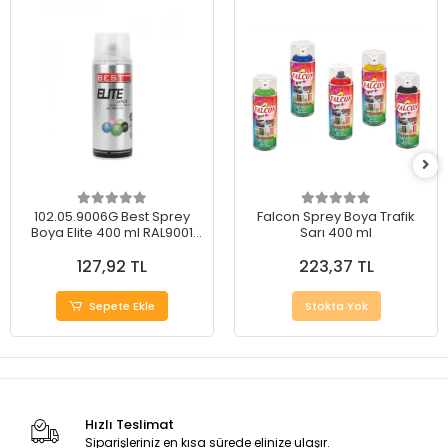
102.05.9006G Best Sprey
Falcon Sprey Boya Trafik
Boya Elite 400 ml RAL9001
Sarı 400 ml
Metal Gri
127,92 TL
223,37 TL
Sepete Ekle
Stokta Yok
Hızlı Teslimat
Siparişleriniz en kısa sürede elinize ulaşır.