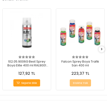
102.05.9006G Best Sprey
Falcon Sprey Boya Trafik
Boya Elite 400 ml RAL9001
Sarı 400 ml
Metal Gri
127,92 TL
223,37 TL
Sepete Ekle
Stokta Yok