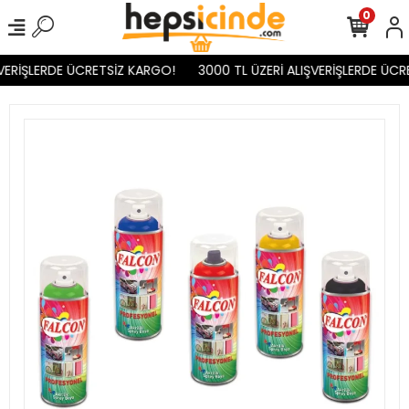
0
VERİŞLERDE ÜCRETSİZ KARGO!
3000 TL ÜZERİ ALIŞVERİŞLERDE ÜCR