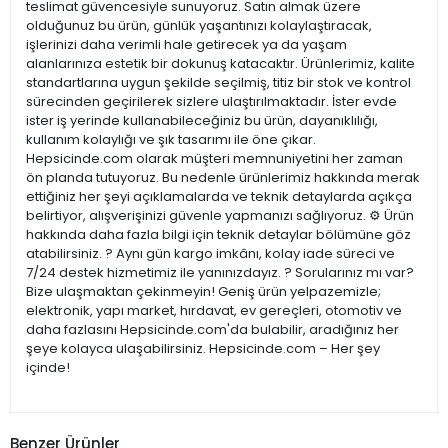
teslimat güvencesiyle sunuyoruz. Satın almak üzere
olduğunuz bu ürün, günlük yaşantınızı kolaylaştıracak,
işlerinizi daha verimli hale getirecek ya da yaşam
alanlarınıza estetik bir dokunuş katacaktır. Ürünlerimiz, kalite
standartlarına uygun şekilde seçilmiş, titiz bir stok ve kontrol
sürecinden geçirilerek sizlere ulaştırılmaktadır. İster evde
ister iş yerinde kullanabileceğiniz bu ürün, dayanıklılığı,
kullanım kolaylığı ve şık tasarımı ile öne çıkar.
Hepsicinde.com olarak müşteri memnuniyetini her zaman
ön planda tutuyoruz. Bu nedenle ürünlerimiz hakkında merak
ettiğiniz her şeyi açıklamalarda ve teknik detaylarda açıkça
belirtiyor, alışverişinizi güvenle yapmanızı sağlıyoruz. ⚙️ Ürün
hakkında daha fazla bilgi için teknik detaylar bölümüne göz
atabilirsiniz. ? Aynı gün kargo imkânı, kolay iade süreci ve
7/24 destek hizmetimiz ile yanınızdayız. ? Sorularınız mı var?
Bize ulaşmaktan çekinmeyin! Geniş ürün yelpazemizle;
elektronik, yapı market, hırdavat, ev gereçleri, otomotiv ve
daha fazlasını Hepsicinde.com'da bulabilir, aradığınız her
şeye kolayca ulaşabilirsiniz. Hepsicinde.com – Her şey
içinde!
Benzer Ürünler