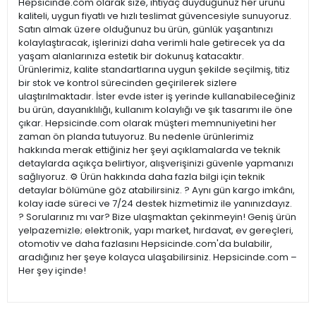
Hepsicinde.com olarak size, ihtiyaç duyduğunuz her ürünü
kaliteli, uygun fiyatlı ve hızlı teslimat güvencesiyle sunuyoruz.
Satın almak üzere olduğunuz bu ürün, günlük yaşantınızı
kolaylaştıracak, işlerinizi daha verimli hale getirecek ya da
yaşam alanlarınıza estetik bir dokunuş katacaktır.
Ürünlerimiz, kalite standartlarına uygun şekilde seçilmiş, titiz
bir stok ve kontrol sürecinden geçirilerek sizlere
ulaştırılmaktadır. İster evde ister iş yerinde kullanabileceğiniz
bu ürün, dayanıklılığı, kullanım kolaylığı ve şık tasarımı ile öne
çıkar. Hepsicinde.com olarak müşteri memnuniyetini her
zaman ön planda tutuyoruz. Bu nedenle ürünlerimiz
hakkında merak ettiğiniz her şeyi açıklamalarda ve teknik
detaylarda açıkça belirtiyor, alışverişinizi güvenle yapmanızı
sağlıyoruz. ⚙️ Ürün hakkında daha fazla bilgi için teknik
detaylar bölümüne göz atabilirsiniz. ? Aynı gün kargo imkânı,
kolay iade süreci ve 7/24 destek hizmetimiz ile yanınızdayız.
? Sorularınız mı var? Bize ulaşmaktan çekinmeyin! Geniş ürün
yelpazemizle; elektronik, yapı market, hırdavat, ev gereçleri,
otomotiv ve daha fazlasını Hepsicinde.com'da bulabilir,
aradığınız her şeye kolayca ulaşabilirsiniz. Hepsicinde.com –
Her şey içinde!