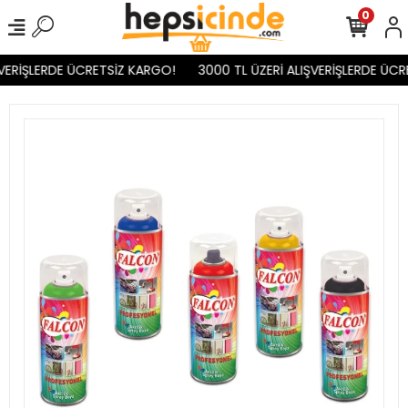
0
VERİŞLERDE ÜCRETSİZ KARGO!
3000 TL ÜZERİ ALIŞVERİŞLERDE ÜCR