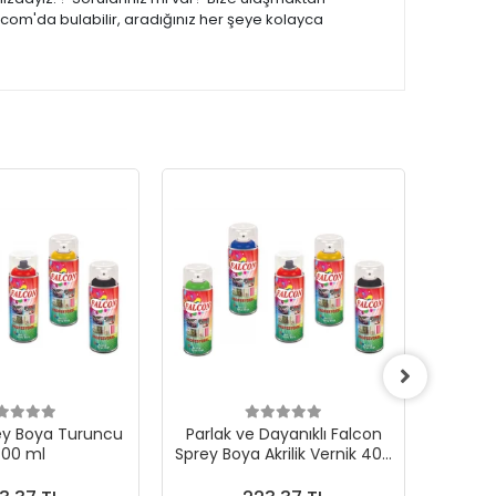
.com'da bulabilir, aradığınız her şeye kolayca
ey Boya Turuncu
Parlak ve Dayanıklı Falcon
Falcon
00 ml
Sprey Boya Akrilik Vernik 400
ml