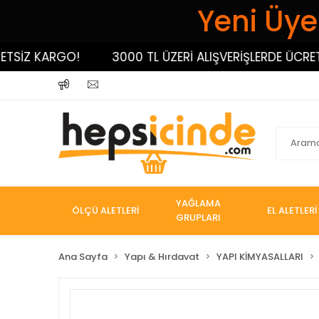
Yeni Üyel
İZ KARGO!
3000 TL ÜZERİ ALIŞVERİŞLERDE ÜCRETSİZ
YAĞLAMA
ÖLÇÜ ALETLERİ
EL ALETLERİ
GRUPLARI
Ana Sayfa
Yapı & Hırdavat
YAPI KİMYASALLARI