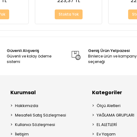
 TL
223,37 TL
22
Yok
Stokta Yok
St
Güvenli Alışveriş
Geniş Ürün Yelpazesi
Güvenli ve kolay ödeme
Binlerce ürün ve kampan
sistemi
seçeneği
Kurumsal
Kategoriler
Hakkımızda
Ölçü Aletleri
Mesafeli Satış Sözleşmesi
YAĞLAMA GRUPLARI
Kullanıcı Sözleşmesi
EL ALETLERİ
İletişim
Ev Yaşam