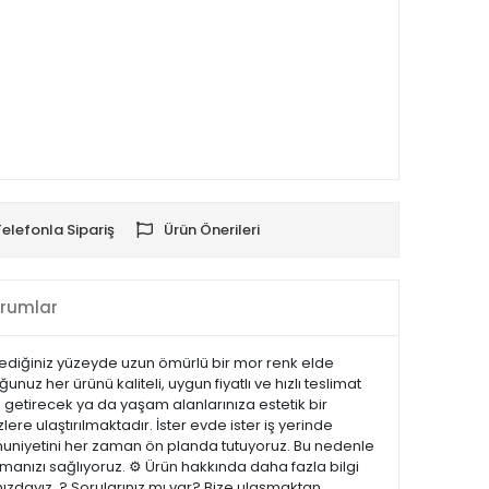
Telefonla Sipariş
Ürün Önerileri
rumlar
istediğiniz yüzeyde uzun ömürlü bir mor renk elde
uz her ürünü kaliteli, uygun fiyatlı ve hızlı teslimat
 getirecek ya da yaşam alanlarınıza estetik bir
lere ulaştırılmaktadır. İster evde ister iş yerinde
emnuniyetini her zaman ön planda tutuyoruz. Bu nedenle
manızı sağlıyoruz. ⚙️ Ürün hakkında daha fazla bilgi
nızdayız. ? Sorularınız mı var? Bize ulaşmaktan