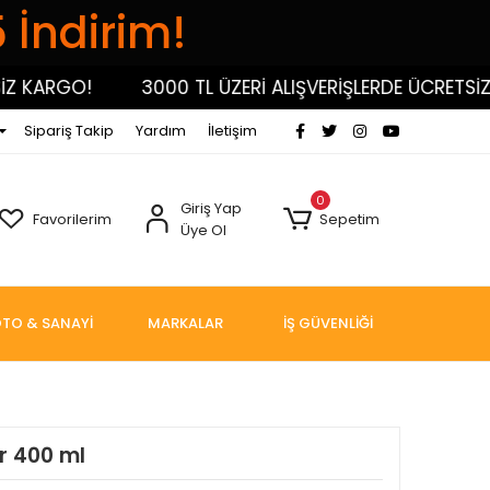
5 İndirim!
KARGO!
3000 TL ÜZERİ ALIŞVERİŞLERDE ÜCRETSİZ KA
Sipariş Takip
Yardım
İletişim
0
Giriş Yap
Favorilerim
Sepetim
Üye Ol
TO & SANAYİ
MARKALAR
İŞ GÜVENLİĞİ
r 400 ml