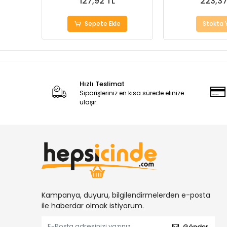
127,92 TL
223,37
Sepete Ekle
Stokta 
Hızlı Teslimat
Siparişleriniz en kısa sürede elinize
ulaşır.
Kampanya, duyuru, bilgilendirmelerden e-posta
ile haberdar olmak istiyorum.
Gönder