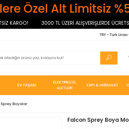
ere Özel Alt Limitsiz %
 KARGO!
3000 TL ÜZERİ ALIŞVERİŞLERDE ÜCRETSİZ 
TRY - Türk Lirası
ELEKTRİKLİ EL
EV YAŞAM
YAPI & HIRDAVAT
O
ALETLERİ
Sprey Boyalar
Falcon Sprey Boya Mo