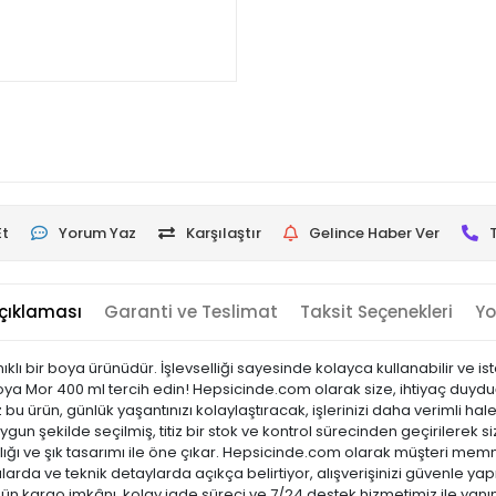
Et
Yorum Yaz
Karşılaştır
Gelince Haber Ver
çıklaması
Garanti ve Teslimat
Taksit Seçenekleri
Yo
klı bir boya ürünüdür. İşlevselliği sayesinde kolayca kullanabilir ve 
ya Mor 400 ml tercih edin! Hepsicinde.com olarak size, ihtiyaç duyduğun
 ürün, günlük yaşantınızı kolaylaştıracak, işlerinizi daha verimli hale
gun şekilde seçilmiş, titiz bir stok ve kontrol sürecinden geçirilerek siz
laylığı ve şık tasarımı ile öne çıkar. Hepsicinde.com olarak müşteri m
arda ve teknik detaylarda açıkça belirtiyor, alışverişinizi güvenle yap
 gün kargo imkânı, kolay iade süreci ve 7/24 destek hizmetimiz ile yanı