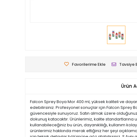
Favorilerime Ekle
Tavsiye 
Ürün A
Falcon Sprey Boya Mor 400 ml, yüksek kaliteli ve dayanı
edebilirsiniz. Profesyonel sonuçlar için Falcon Sprey Bo
güvencesiyle sunuyoruz. Satın almak üzere olduğunuz bu
dokunuş katacaktır. Ürünlerimiz, kalite standartlarına uy
kullanabileceğiniz bu ürün, dayanıklılığı, kullanım ko
ürünlerimiz hakkında merak ettiğiniz her şeyi açıklamal
için teknik detaylar bölümüne göz atabilirsiniz. ? Aynı