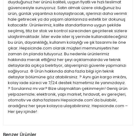
duyduğunuz her ürünü kaliteli, uygun fiyatlı ve hızlı teslimat
güvencesiyle sunuyoruz. Satın almak üzere olduğunuz bu
ürün, günlük yaşantınızı kolaylaştıracak, işlerinizi daha verimli
hale getirecek ya da yaşam alanlarınıza estetik bir dokunuş
katacaktır. Ürünlerimiz, kalite standartlarına uygun şekilde
seçilmiş, titiz bir stok ve kontrol sürecinden geçirilerek sizlere
ulaştırılmaktadır. İster evde ister iş yerinde kullanabileceğiniz
bu ürün, dayanıklılığı, kullanım kolaylığı ve şık tasarımı ile öne
çıkar. Hepsicinde.com olarak müşteri memnuniyetini her
zaman ön planda tutuyoruz. Bu nedenle ürünlerimiz
hakkında merak ettiğiniz her şeyi açıklamalarda ve teknik
detaylarda açıkça belirtiyor, alışverişinizi güvenle yapmanızı
sağlıyoruz. ⚙️ Ürün hakkında daha fazla bilgi için teknik
detaylar bölümüne göz atabilirsiniz. ? Aynı gün kargo imkânı,
kolay iade süreci ve 7/24 destek hizmetimiz ile yanınızdayız.
? Sorularınız mı var? Bize ulaşmaktan çekinmeyin! Geniş ürün
yelpazemizle; elektronik, yapı market, hırdavat, ev gereçleri,
otomotiv ve daha fazlasını Hepsicinde.com'da bulabilir,
aradığınız her şeye kolayca ulaşabilirsiniz. Hepsicinde.com –
Her şey içinde!
Benzer Ürünler