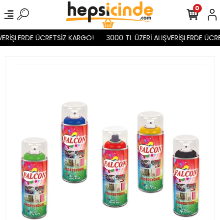
0
VERİŞLERDE ÜCRETSİZ KARGO!
3000 TL ÜZERİ ALIŞVERİŞLERDE ÜCR