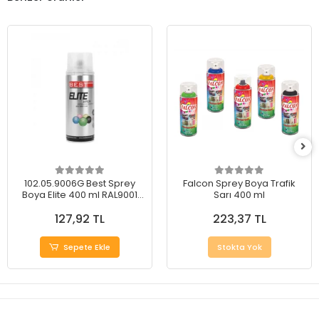
102.05.9006G Best Sprey
Falcon Sprey Boya Trafik
Boya Elite 400 ml RAL9001
Sarı 400 ml
Metal Gri
127,92 TL
223,37 TL
Sepete Ekle
Stokta Yok