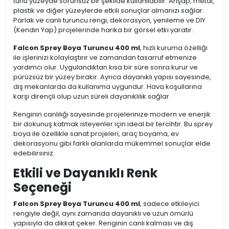
türlü yüzeyde sorunsuz bir şekilde kullanılabilir. Ahşap, metal,
plastik ve diğer yüzeylerde etkili sonuçlar almanızı sağlar.
Parlak ve canlı turuncu rengi, dekorasyon, yenileme ve DIY
(Kendin Yap) projelerinde harika bir görsel etki yaratır.
Falcon Sprey Boya Turuncu 400 ml
, hızlı kuruma özelliği
ile işlerinizi kolaylaştırır ve zamandan tasarruf etmenize
yardımcı olur. Uygulandıktan kısa bir süre sonra kurur ve
pürüzsüz bir yüzey bırakır. Ayrıca dayanıklı yapısı sayesinde,
dış mekanlarda da kullanıma uygundur. Hava koşullarına
karşı dirençli olup uzun süreli dayanıklılık sağlar.
Renginin canlılığı sayesinde projelerinize modern ve enerjik
bir dokunuş katmak isteyenler için ideal bir tercihtir. Bu sprey
boya ile özellikle sanat projeleri, araç boyama, ev
dekorasyonu gibi farklı alanlarda mükemmel sonuçlar elde
edebilirsiniz.
Etkili ve Dayanıklı Renk
Seçeneği
Falcon Sprey Boya Turuncu 400 ml
, sadece etkileyici
rengiyle değil, aynı zamanda dayanıklı ve uzun ömürlü
yapısıyla da dikkat çeker. Renginin canlı kalması ve dış