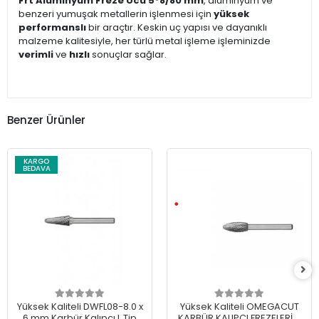
Frt Alüminyum Freze Ucu 5*8/80 mm
, alüminyum ve
benzeri yumuşak metallerin işlenmesi için
yüksek
performanslı
bir araçtır. Keskin uç yapısı ve dayanıklı
malzeme kalitesiyle, her türlü metal işleme işleminizde
verimli
ve
hızlı
sonuçlar sağlar.
Benzer Ürünler
KARGO
BEDAVA
Yüksek Kaliteli DWFL08-8.0 x
Yüksek Kaliteli OMEGACUT
6 mm Karbür Kalıpçı L Tip
KARBÜR KALIPÇI FREZELERİ H