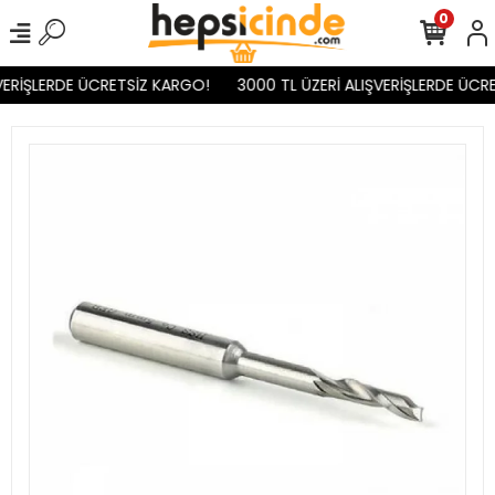
0
VERİŞLERDE ÜCRETSİZ KARGO!
3000 TL ÜZERİ ALIŞVERİŞLERDE ÜCRE