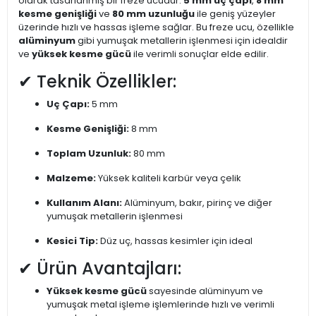
olarak tasarlanmış bir freze ucudur.
5 mm uç çapı
,
8 mm
kesme genişliği
ve
80 mm uzunluğu
ile geniş yüzeyler
üzerinde hızlı ve hassas işleme sağlar. Bu freze ucu, özellikle
alüminyum
gibi yumuşak metallerin işlenmesi için idealdir
ve
yüksek kesme gücü
ile verimli sonuçlar elde edilir.
✔ Teknik Özellikler:
Uç Çapı:
5 mm
Kesme Genişliği:
8 mm
Toplam Uzunluk:
80 mm
Malzeme:
Yüksek kaliteli karbür veya çelik
Kullanım Alanı:
Alüminyum, bakır, pirinç ve diğer
yumuşak metallerin işlenmesi
Kesici Tip:
Düz uç, hassas kesimler için ideal
✔ Ürün Avantajları:
Yüksek kesme gücü
sayesinde alüminyum ve
yumuşak metal işleme işlemlerinde hızlı ve verimli